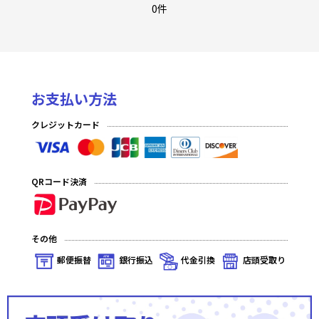
至福の永劫(プレミアム)
0件
至福の永劫(ノーマル)
夢幻の海(プレミアム)
お支払い方法
夢幻の海(ノーマル)
クレジットカード
発見の旅路(プレミアム)
発見の旅路(ノーマル)
QRコード決済
深淵のガンスリンガー(プレミアム)
深淵のガンスリンガー(ノーマル)
その他
星の涙(プレミアム)
郵便振替
銀行振込
代金引換
店頭受取り
星の涙(ノーマル)
秘められた伝説(プレミアム)