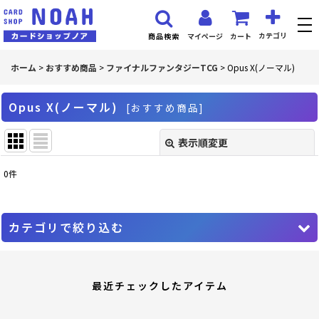
カテゴリ
マイページ
カート
商品検索
ホーム
>
おすすめ商品
>
ファイナルファンタジーTCG
>
Opus X(ノーマル)
Opus X(ノーマル)
[
おすすめ商品
]
表示順変更
閉じる
0
件
表示数
:
並び順
:
カテゴリで絞り込む
絞り込む
ファイナルファンタジーTCG (全商品)
最近チェックしたアイテム
PR プロモーションカード