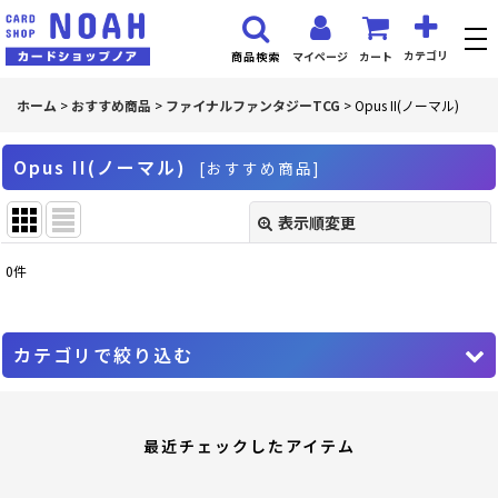
カテゴリ
マイページ
カート
商品検索
ホーム
>
おすすめ商品
>
ファイナルファンタジーTCG
>
Opus II(ノーマル)
Opus II(ノーマル)
[
おすすめ商品
]
表示順変更
閉じる
0
件
表示数
:
並び順
:
カテゴリで絞り込む
絞り込む
ファイナルファンタジーTCG (全商品)
最近チェックしたアイテム
PR プロモーションカード