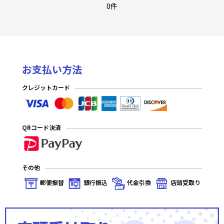
至福の永劫(プレミアム)
0件
至福の永劫(ノーマル)
夢幻の海(プレミアム)
お支払い方法
夢幻の海(ノーマル)
クレジットカード
発見の旅路(プレミアム)
発見の旅路(ノーマル)
QRコード決済
深淵のガンスリンガー(プレミアム)
深淵のガンスリンガー(ノーマル)
その他
星の涙(プレミアム)
郵便振替
銀行振込
代金引換
店頭受取り
星の涙(ノーマル)
秘められた伝説(プレミアム)