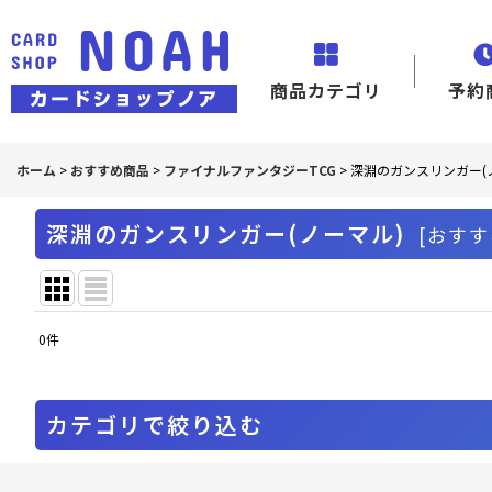
商品カテゴリ
予約
ホーム
>
おすすめ商品
>
ファイナルファンタジーTCG
>
深淵のガンスリンガー(
深淵のガンスリンガー(ノーマル)
[
おすす
0
件
表示数
:
並び順
:
カテゴリで絞り込む
ファイナルファンタジーTCG (全商品)