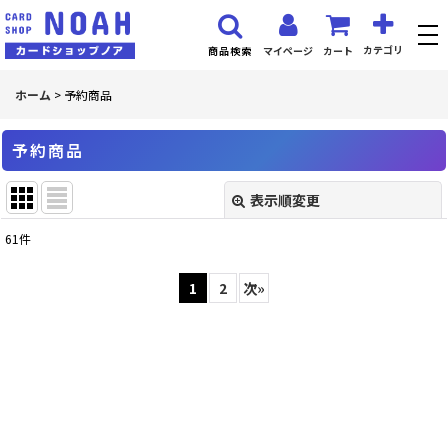
カテゴリ
マイページ
カート
商品検索
ホーム
>
予約商品
予約商品
表示順変更
閉じる
61
件
表示数
:
1
2
次
»
並び順
:
絞り込む