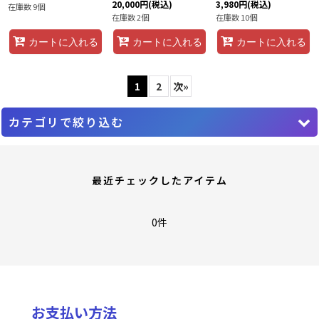
20,000
円
(税込)
3,980
円
(税込)
在庫数 9個
在庫数 2個
在庫数 10個
カートに入れる
カートに入れる
カートに入れる
1
2
次
»
カテゴリで絞り込む
ガンダムカードゲーム
最近チェックしたアイテム
Z/X ゼクス
サプライ
0件
hololive OFFICIAL CARD GAME
ユニオンアリーナ
お支払い方法
ドラゴンボールスーパーカードゲーム フュージョンワールド