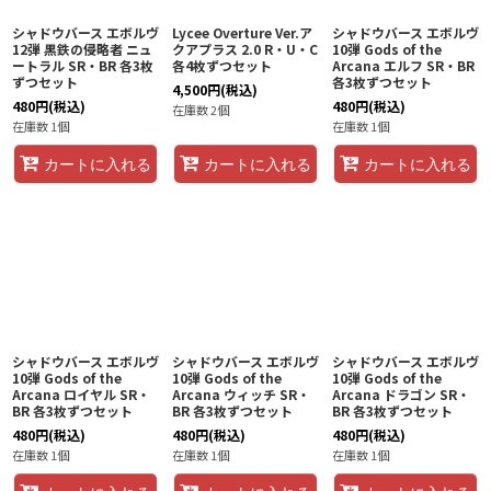
シャドウバース エボルヴ
Lycee Overture Ver.ア
シャドウバース エボルヴ
12弾 黒鉄の侵略者 ニュ
クアプラス 2.0 R・U・C
10弾 Gods of the
ートラル SR・BR 各3枚
各4枚ずつセット
Arcana エルフ SR・BR
ずつセット
各3枚ずつセット
4,500
円
(税込)
480
円
(税込)
480
円
(税込)
在庫数 2個
在庫数 1個
在庫数 1個
カートに入れる
カートに入れる
カートに入れる
シャドウバース エボルヴ
シャドウバース エボルヴ
シャドウバース エボルヴ
10弾 Gods of the
10弾 Gods of the
10弾 Gods of the
Arcana ロイヤル SR・
Arcana ウィッチ SR・
Arcana ドラゴン SR・
BR 各3枚ずつセット
BR 各3枚ずつセット
BR 各3枚ずつセット
480
円
(税込)
480
円
(税込)
480
円
(税込)
在庫数 1個
在庫数 1個
在庫数 1個