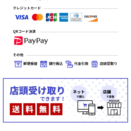
クレジットカード
ヴァンガード
Shadowverse EVOLVE
QRコード決済
WIXOSS
ファイナルファンタジーTCG
その他
ブロッコリートレカアイテムくじSP
郵便振替
銀行振込
代金引換
店頭受取り
ヴァイスシュヴァルツ
Lycee OVERTURE
同人サプライ
ファイアーエムブレムO (サイファ)
バディファイト