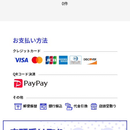
「マクロス」シリーズ Vol.2
0件
無職転生 〜異世界行ったら本気だす〜
チェンソーマン
お支払い方法
陰の実力者になりたくて！
クレジットカード
俺だけレベルアップな件
学園アイドルマスター Vol.2
QRコード決済
魔都精兵のスレイブ
プレシャスブースターパック 勝利の女神：NIKKE
その他
キングダム
郵便振替
銀行振込
代金引換
店頭受取り
プレシャスブースターパック アイドルマスター シャイニーカラ
ーズ