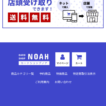
「東京喰種トーキョーグール」シリーズ
カグラバチ
To LOVEる-とらぶる- Memory of Heroines
仮面ライダー Vol.2
ヱヴァンゲリヲン新劇場版
アークナイツ Vol.2
マイページ
カート
SAKAMOTO DAYS
商品カテゴリ一覧
予約商品
特価商品
特定商取引法表示
〈物語〉シリーズ
ご利用案内
お問い合わせ
るろうに剣心 －明治剣客浪漫譚－
Re:ゼロから始める異世界生活
進撃の巨人 Vol.2