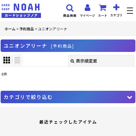
カテゴリ
マイページ
カート
商品検索
ホーム
>
予約商品
>
ユニオンアリーナ
ユニオンアリーナ
[
予約商品
]
表示順変更
閉じる
0
件
サブカテゴリ
:
カテゴリで絞り込む
表示数
:
ユニオンアリーナ (全商品)
並び順
:
最近チェックしたアイテム
アイドルマスター シンデレラガールズ
絞り込む