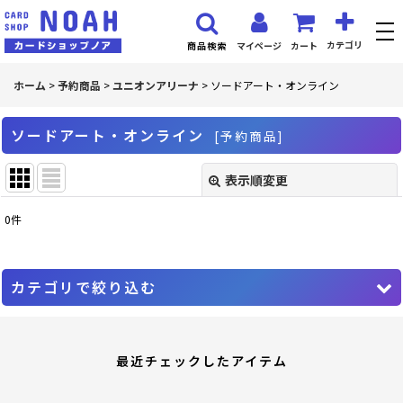
カテゴリ
マイページ
カート
商品検索
ホーム
>
予約商品
>
ユニオンアリーナ
>
ソードアート・オンライン
ソードアート・オンライン
[
予約商品
]
表示順変更
閉じる
0
件
表示数
:
並び順
:
カテゴリで絞り込む
絞り込む
ユニオンアリーナ (全商品)
最近チェックしたアイテム
アイドルマスター シンデレラガールズ