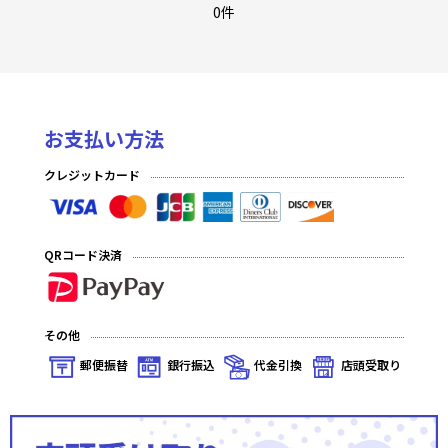
「マクロス」シリーズ Vol.2
0件
無職転生 〜異世界行ったら本気だす〜
チェンソーマン
お支払い方法
陰の実力者になりたくて！
クレジットカード
俺だけレベルアップな件
学園アイドルマスター Vol.2
QRコード決済
魔都精兵のスレイブ
プレシャスブースターパック 勝利の女神：NIKKE
その他
キングダム
郵便振替
銀行振込
代金引換
店頭受取り
プレシャスブースターパック アイドルマスター シャイニーカラ
ーズ