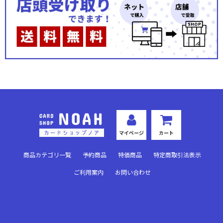
「東京喰種トーキョーグール」シリーズ
カグラバチ
To LOVEる-とらぶる- Memory of Heroines
仮面ライダー Vol.2
ヱヴァンゲリヲン新劇場版
アークナイツ Vol.2
マイページ
カート
SAKAMOTO DAYS
商品カテゴリ一覧
予約商品
特価商品
特定商取引法表示
〈物語〉シリーズ
ご利用案内
お問い合わせ
るろうに剣心 －明治剣客浪漫譚－
Re:ゼロから始める異世界生活
進撃の巨人 Vol.2