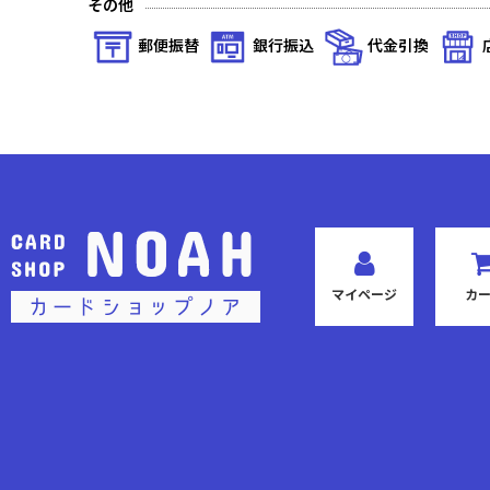
その他
プレシャスブースターパック アイドルマスター シャイニーカラ
郵便振替
銀行振込
代金引換
「東京喰種トーキョーグール」シリーズ
カグラバチ
To LOVEる-とらぶる- Memory of Heroines
仮面ライダー Vol.2
ヱヴァンゲリヲン新劇場版
マイページ
カ
アークナイツ Vol.2
SAKAMOTO DAYS
〈物語〉シリーズ
るろうに剣心 －明治剣客浪漫譚－