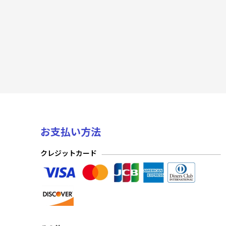
アイドルマスター シンデレラガールズ
「マクロス」シリーズ Vol.2
無職転生 〜異世界行ったら本気だす〜
チェンソーマン
陰の実力者になりたくて！
俺だけレベルアップな件
お支払い方法
学園アイドルマスター Vol.2
クレジットカード
魔都精兵のスレイブ
プレシャスブースターパック 勝利の女神：NIKKE
キングダム