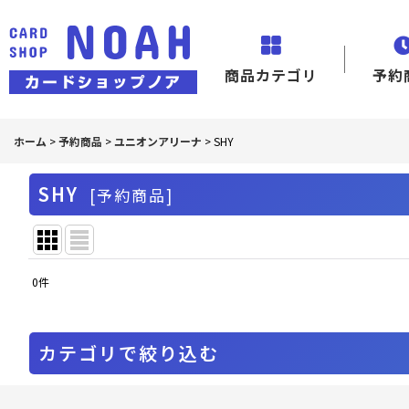
商品カテゴリ
予約
ホーム
>
予約商品
>
ユニオンアリーナ
>
SHY
SHY
[
予約商品
]
0
件
表示数
:
並び順
:
カテゴリで絞り込む
ユニオンアリーナ (全商品)