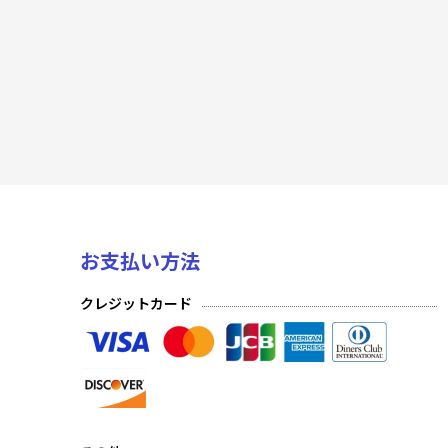
アイドルマスター シンデレラガールズ
「マクロス」シリーズ Vol.2
無職転生 〜異世界行ったら本気だす〜
チェンソーマン
陰の実力者になりたくて！
俺だけレベルアップな件
お支払い方法
学園アイドルマスター Vol.2
クレジットカード
魔都精兵のスレイブ
プレシャスブースターパック 勝利の女神：NIKKE
キングダム