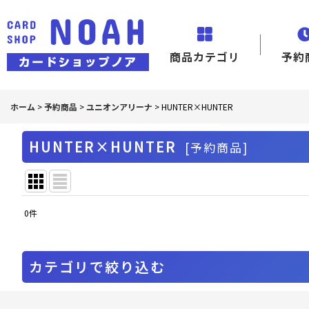
商品カテゴリ
予約
ホーム
>
予約商品
>
ユニオンアリーナ
>
HUNTER×HUNTER
HUNTER×HUNTER
[
予約商品
]
0
件
表示数
:
並び順
:
カテゴリで絞り込む
ユニオンアリーナ (全商品)