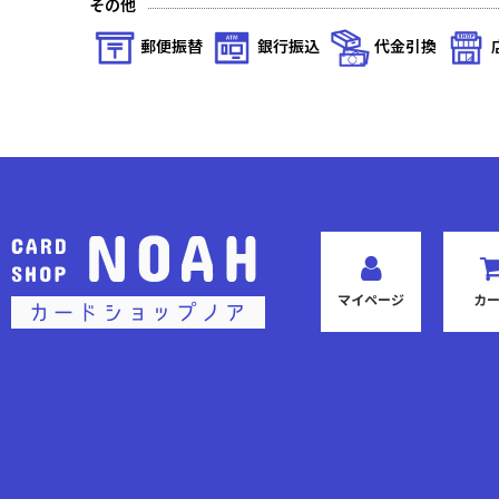
その他
プレシャスブースターパック アイドルマスター シャイニーカラ
郵便振替
銀行振込
代金引換
「東京喰種トーキョーグール」シリーズ
カグラバチ
To LOVEる-とらぶる- Memory of Heroines
仮面ライダー Vol.2
ヱヴァンゲリヲン新劇場版
マイページ
カ
アークナイツ Vol.2
SAKAMOTO DAYS
〈物語〉シリーズ
るろうに剣心 －明治剣客浪漫譚－