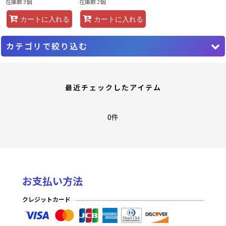
在庫数 3個
在庫数 2個
カートに入れる
カートに入れる
カテゴリで絞り込む
ファイナルファンタジーTCG (全商品)
最近チェックしたアイテム
PR プロモーションカード
至福の永劫(プレミアム)
0件
至福の永劫(ノーマル)
夢幻の海(プレミアム)
お支払い方法
夢幻の海(ノーマル)
クレジットカード
発見の旅路(プレミアム)
発見の旅路(ノーマル)