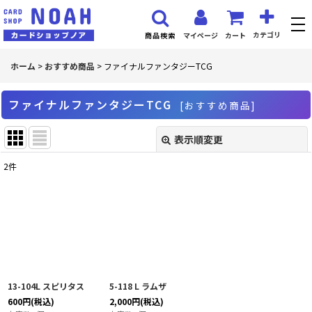
カテゴリ
マイページ
カート
商品検索
ホーム
>
おすすめ商品
>
ファイナルファンタジーTCG
ファイナルファンタジーTCG
[
おすすめ商品
]
表示順変更
閉じる
2
件
サブカテゴリ
:
表示数
:
並び順
:
13-104L スピリタス
5-118 L ラムザ
絞り込む
600
円
(税込)
2,000
円
(税込)