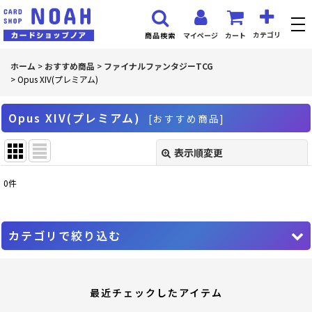
カテゴリ
マイページ
カート
商品検索
ホーム
>
おすすめ商品
>
ファイナルファンタジーTCG
>
Opus XIV(プレミアム)
Opus XIV(プレミアム)
[
おすすめ商品
]
表示順変更
閉じる
0
件
表示数
:
並び順
:
カテゴリで絞り込む
絞り込む
ファイナルファンタジーTCG (全商品)
最近チェックしたアイテム
PR プロモーションカード