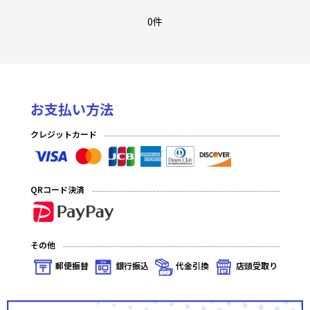
至福の永劫(プレミアム)
0件
至福の永劫(ノーマル)
夢幻の海(プレミアム)
お支払い方法
夢幻の海(ノーマル)
クレジットカード
発見の旅路(プレミアム)
発見の旅路(ノーマル)
QRコード決済
深淵のガンスリンガー(プレミアム)
深淵のガンスリンガー(ノーマル)
その他
星の涙(プレミアム)
郵便振替
銀行振込
代金引換
店頭受取り
星の涙(ノーマル)