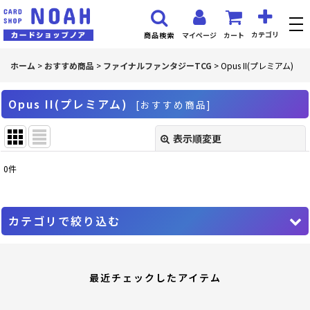
カテゴリ
マイページ
カート
商品検索
ホーム
>
おすすめ商品
>
ファイナルファンタジーTCG
>
Opus II(プレミアム)
Opus II(プレミアム)
[
おすすめ商品
]
表示順変更
閉じる
0
件
表示数
:
並び順
:
カテゴリで絞り込む
絞り込む
ファイナルファンタジーTCG (全商品)
最近チェックしたアイテム
PR プロモーションカード