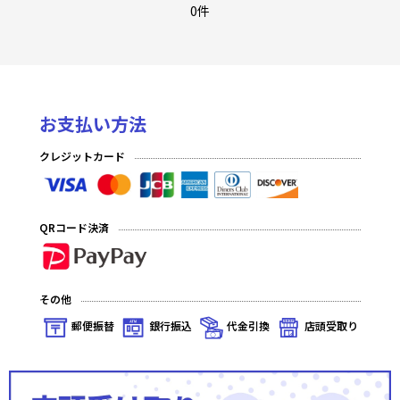
至福の永劫(プレミアム)
0件
至福の永劫(ノーマル)
夢幻の海(プレミアム)
お支払い方法
夢幻の海(ノーマル)
クレジットカード
発見の旅路(プレミアム)
発見の旅路(ノーマル)
QRコード決済
深淵のガンスリンガー(プレミアム)
深淵のガンスリンガー(ノーマル)
その他
星の涙(プレミアム)
郵便振替
銀行振込
代金引換
店頭受取り
星の涙(ノーマル)
秘められた伝説(プレミアム)