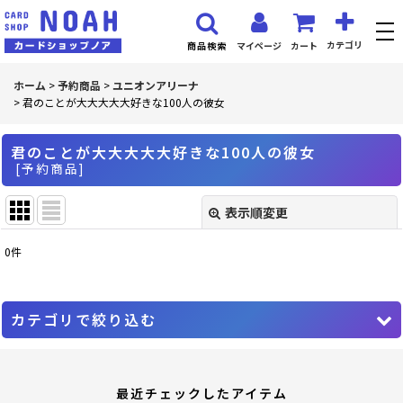
カテゴリ
マイページ
カート
商品検索
ホーム
>
予約商品
>
ユニオンアリーナ
>
君のことが大大大大大好きな100人の彼女
君のことが大大大大大好きな100人の彼女
[
予約商品
]
表示順変更
閉じる
0
件
表示数
:
並び順
:
カテゴリで絞り込む
絞り込む
ユニオンアリーナ (全商品)
最近チェックしたアイテム