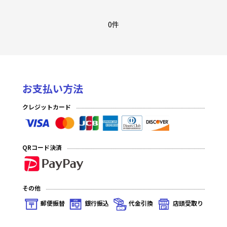
アイドルマスター シンデレラガールズ
「マクロス」シリーズ Vol.2
0件
無職転生 〜異世界行ったら本気だす〜
チェンソーマン
お支払い方法
陰の実力者になりたくて！
クレジットカード
俺だけレベルアップな件
学園アイドルマスター Vol.2
QRコード決済
魔都精兵のスレイブ
プレシャスブースターパック 勝利の女神：NIKKE
その他
キングダム
郵便振替
銀行振込
代金引換
店頭受取り
プレシャスブースターパック アイドルマスター シャイニーカラ