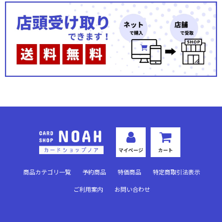
ーズ
「東京喰種トーキョーグール」シリーズ
カグラバチ
To LOVEる-とらぶる- Memory of Heroines
仮面ライダー Vol.2
ヱヴァンゲリヲン新劇場版
アークナイツ Vol.2
マイページ
カート
SAKAMOTO DAYS
商品カテゴリ一覧
予約商品
特価商品
特定商取引法表示
〈物語〉シリーズ
ご利用案内
お問い合わせ
るろうに剣心 －明治剣客浪漫譚－
Re:ゼロから始める異世界生活