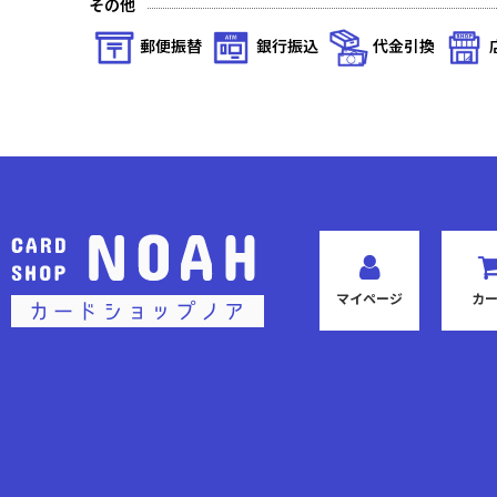
その他
陽光編I
郵便振替
銀行振込
代金引換
天空編IV Foil
天空編IV
天空編III Foil
天空編III
天空編II Foil
マイページ
カ
天空編II
天空編I Foil
天空編I
聖歴の覇者 Foil