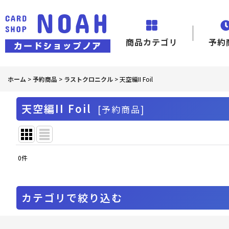
商品カテゴリ
予約
ホーム
>
予約商品
>
ラストクロニクル
>
天空編II Foil
天空編II Foil
[
予約商品
]
0
件
表示数
:
並び順
:
カテゴリで絞り込む
ラストクロニクル (全商品)