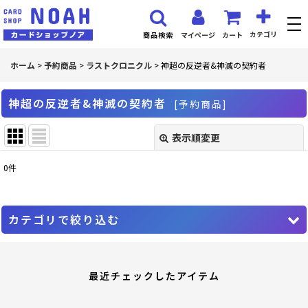
カテゴリ
マイページ
カート
商品検索
ホーム
>
予約商品
>
ラストクロニクル
>
神超の反逆者&神滅の契約者
神超の反逆者&神滅の契約者
[
予約商品
]
表示順変更
閉じる
0
件
表示数
:
並び順
:
カテゴリで絞り込む
絞り込む
ラストクロニクル (全商品)
最近チェックしたアイテム
PR プロモーションカード