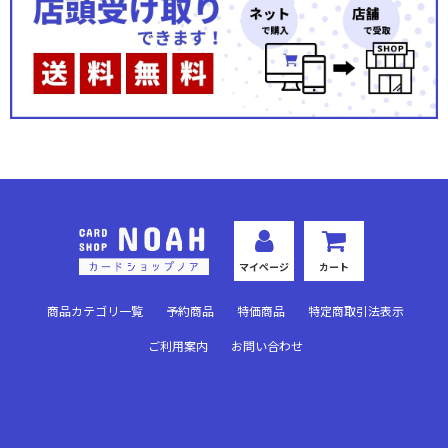
天空編IV
天空編III Foil
天空編III
天空編II Foil
天空編II
天空編I Foil
マイページ
カート
天空編I
商品カテゴリ一覧
予約商品
特価商品
特定商取引法表示
聖歴の覇者 Foil
ご利用案内
お問い合わせ
聖歴の覇者
神理の激突 Foil