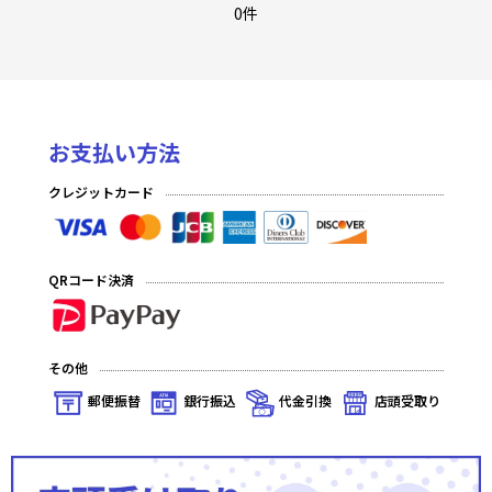
悠久の聖音 Foil
0件
悠久の聖音
陽光編IV Foil
お支払い方法
陽光編IV
クレジットカード
陽光編III Foil
陽光編III
QRコード決済
陽光編II Foil
陽光編II
その他
陽光編I Foil
郵便振替
銀行振込
代金引換
店頭受取り
陽光編I
天空編IV Foil