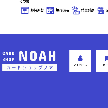
その他
陽光編I
郵便振替
銀行振込
代金引換
天空編IV Foil
天空編IV
天空編III Foil
天空編III
天空編II Foil
マイページ
カ
天空編II
天空編I Foil
天空編I
聖歴の覇者 Foil