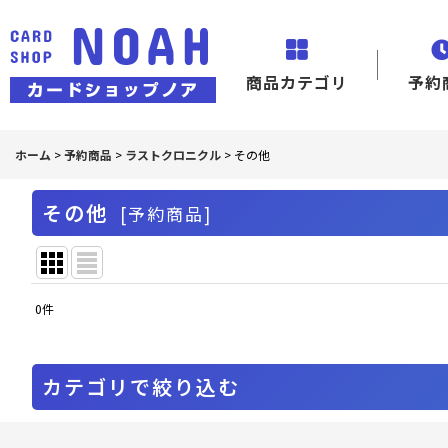
商品カテゴリ
予約
ホーム
>
予約商品
>
ラストクロニクル
>
その他
その他
[
予約商品
]
0
件
表示数
:
並び順
:
カテゴリで絞り込む
ラストクロニクル (全商品)