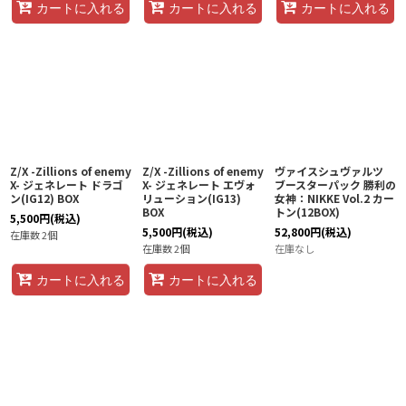
カートに入れる
カートに入れる
カートに入れる
Z/X -Zillions of enemy
Z/X -Zillions of enemy
ヴァイスシュヴァルツ
X- ジェネレート ドラゴ
X- ジェネレート エヴォ
ブースターパック 勝利の
ン(IG12) BOX
リューション(IG13)
女神：NIKKE Vol.2 カー
BOX
トン(12BOX)
5,500
円
(税込)
5,500
円
(税込)
52,800
円
(税込)
在庫数 2個
在庫数 2個
在庫なし
カートに入れる
カートに入れる