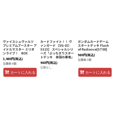
ヴァイスシュヴァルツ
カードファイト！！ ヴ
ガンダムカードゲーム
プレミアムブースター ア
ァンガード 【VG-DZ-
スタートデッキ Flash
イドルマスター ミリオ
SS15】 スペシャルシリ
of Radiance[ST08]
ンライブ！ BOX
ーズ「ぶっちぎりスター
980
円
(税込)
トデッキ 帝国の暴竜」
3,480
円
(税込)
在庫数 3個
980
円
(税込)
在庫数 4個
在庫なし
カートに入れる
カートに入れる