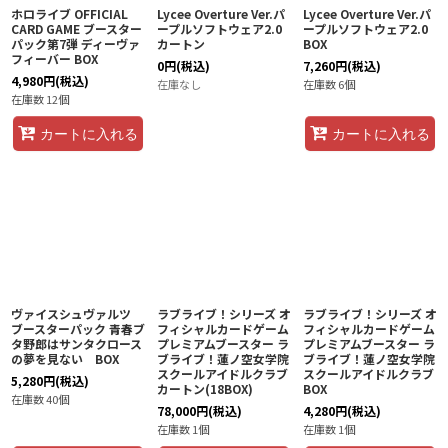
ホロライブ OFFICIAL
Lycee Overture Ver.パ
Lycee Overture Ver.パ
CARD GAME ブースター
ープルソフトウェア2.0
ープルソフトウェア2.0
パック第7弾 ディーヴァ
カートン
BOX
フィーバー BOX
0
円
(税込)
7,260
円
(税込)
4,980
円
(税込)
在庫なし
在庫数 6個
在庫数 12個
カートに入れる
カートに入れる
ヴァイスシュヴァルツ
ラブライブ！シリーズ オ
ラブライブ！シリーズ オ
ブースターパック 青春ブ
フィシャルカードゲーム
フィシャルカードゲーム
タ野郎はサンタクロース
プレミアムブースター ラ
プレミアムブースター ラ
の夢を見ない BOX
ブライブ！蓮ノ空女学院
ブライブ！蓮ノ空女学院
スクールアイドルクラブ
スクールアイドルクラブ
5,280
円
(税込)
カートン(18BOX)
BOX
在庫数 40個
78,000
円
(税込)
4,280
円
(税込)
在庫数 1個
在庫数 1個