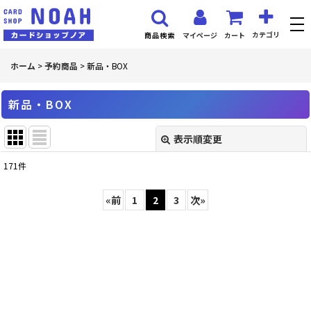
カテゴリ
マイページ
カート
商品検索
ホーム
>
予約商品
>
新品・BOX
新品・BOX
表示順変更
閉じる
171
件
表示数
:
«
前
1
2
3
次
»
並び順
:
絞り込む