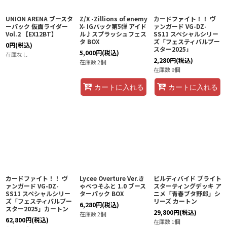
UNION ARENA ブースタ
Z/X -Zillions of enemy
カードファイト！！ ヴ
ーパック 仮面ライダー
X- IGパック第5弾 アイド
ァンガード VG-DZ-
Vol.2 【EX12BT】
ル♪スプラッシュフェス
SS11 スペシャルシリー
タ BOX
ズ「フェスティバルブー
0
円
(税込)
スター2025」
5,000
円
(税込)
在庫なし
2,280
円
(税込)
在庫数 2個
在庫数 9個
カートに入れる
カートに入れる
カードファイト！！ ヴ
Lycee Overture Ver.き
ビルディバイド ブライト
ァンガード VG-DZ-
ゃべつそふと 1.0 ブース
スターティングデッキ ア
SS11 スペシャルシリー
ターパック BOX
ニメ「青春ブタ野郎」シ
ズ「フェスティバルブー
リーズ カートン
6,280
円
(税込)
スター2025」カートン
29,800
円
(税込)
在庫数 2個
62,800
円
(税込)
在庫数 1個