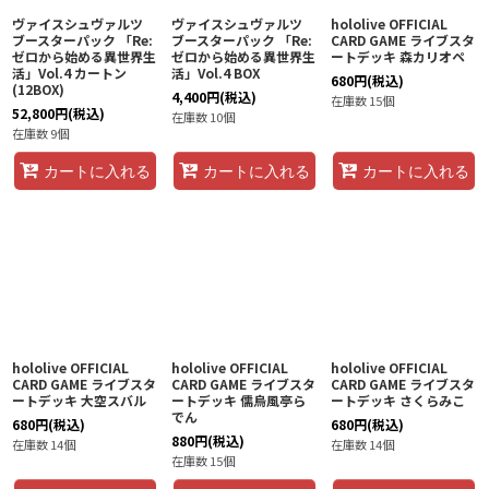
ヴァイスシュヴァルツ
ヴァイスシュヴァルツ
hololive OFFICIAL
ブースターパック 「Re:
ブースターパック 「Re:
CARD GAME ライブスタ
ゼロから始める異世界生
ゼロから始める異世界生
ートデッキ 森カリオペ
活」Vol.4 カートン
活」Vol.4 BOX
680
円
(税込)
(12BOX)
4,400
円
(税込)
在庫数 15個
52,800
円
(税込)
在庫数 10個
在庫数 9個
カートに入れる
カートに入れる
カートに入れる
hololive OFFICIAL
hololive OFFICIAL
hololive OFFICIAL
CARD GAME ライブスタ
CARD GAME ライブスタ
CARD GAME ライブスタ
ートデッキ 大空スバル
ートデッキ 儒烏風亭ら
ートデッキ さくらみこ
でん
680
円
(税込)
680
円
(税込)
880
円
(税込)
在庫数 14個
在庫数 14個
在庫数 15個