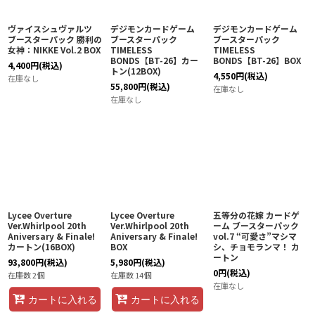
ヴァイスシュヴァルツ
デジモンカードゲーム
デジモンカードゲーム
ブースターパック 勝利の
ブースターパック
ブースターパック
女神：NIKKE Vol.2 BOX
TIMELESS
TIMELESS
BONDS【BT-26】カー
BONDS【BT-26】BOX
4,400
円
(税込)
トン(12BOX)
4,550
円
(税込)
在庫なし
55,800
円
(税込)
在庫なし
在庫なし
Lycee Overture
Lycee Overture
五等分の花嫁 カードゲ
Ver.Whirlpool 20th
Ver.Whirlpool 20th
ーム ブースターパック
Aniversary & Finale!
Aniversary & Finale!
vol.7 “可愛さ”マシマ
カートン(16BOX)
BOX
シ、チョモランマ！ カ
ートン
93,800
円
(税込)
5,980
円
(税込)
0
円
(税込)
在庫数 2個
在庫数 14個
在庫なし
カートに入れる
カートに入れる