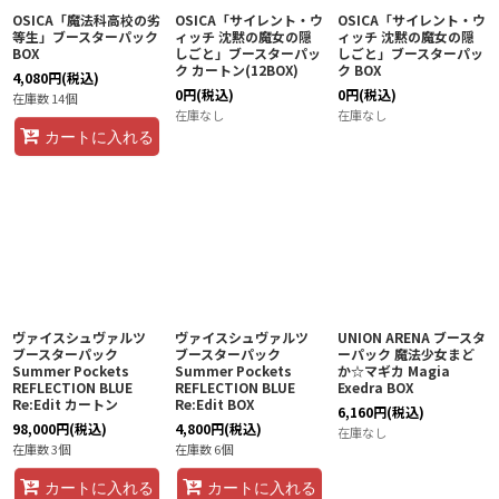
OSICA「魔法科高校の劣
OSICA「サイレント・ウ
OSICA「サイレント・ウ
等生」ブースターパック
ィッチ 沈黙の魔女の隠
ィッチ 沈黙の魔女の隠
BOX
しごと」ブースターパッ
しごと」ブースターパッ
ク カートン(12BOX)
ク BOX
4,080
円
(税込)
0
円
(税込)
0
円
(税込)
在庫数 14個
在庫なし
在庫なし
カートに入れる
ヴァイスシュヴァルツ
ヴァイスシュヴァルツ
UNION ARENA ブースタ
ブースターパック
ブースターパック
ーパック 魔法少女まど
Summer Pockets
Summer Pockets
か☆マギカ Magia
REFLECTION BLUE
REFLECTION BLUE
Exedra BOX
Re:Edit カートン
Re:Edit BOX
6,160
円
(税込)
98,000
円
(税込)
4,800
円
(税込)
在庫なし
在庫数 3個
在庫数 6個
カートに入れる
カートに入れる