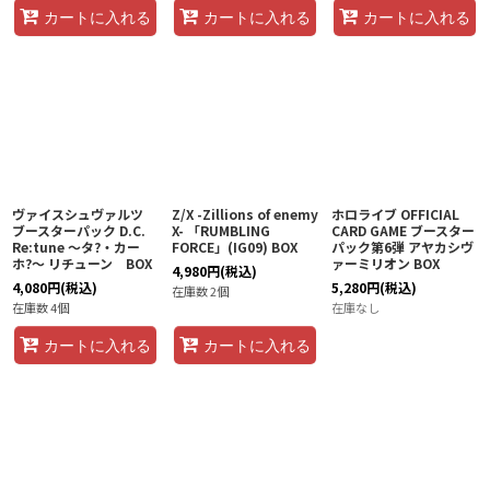
カートに入れる
カートに入れる
カートに入れる
ヴァイスシュヴァルツ
Z/X -Zillions of enemy
ホロライブ OFFICIAL
ブースターパック D.C.
X- 「RUMBLING
CARD GAME ブースター
Re:tune 〜タ?・カー
FORCE」(IG09) BOX
パック第6弾 アヤカシヴ
ホ?〜 リチューン BOX
ァーミリオン BOX
4,980
円
(税込)
4,080
円
(税込)
5,280
円
(税込)
在庫数 2個
在庫数 4個
在庫なし
カートに入れる
カートに入れる