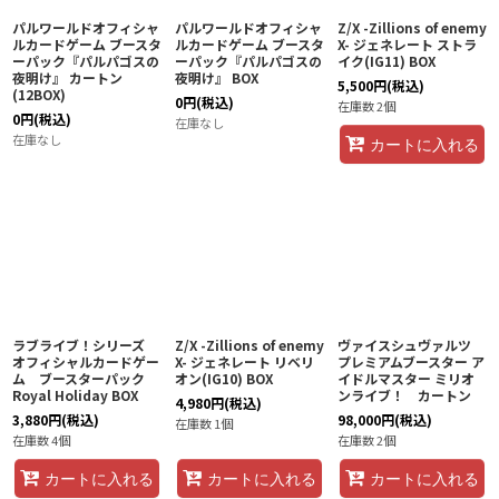
パルワールドオフィシャ
パルワールドオフィシャ
Z/X -Zillions of enemy
ルカードゲーム ブースタ
ルカードゲーム ブースタ
X- ジェネレート ストラ
ーパック『パルパゴスの
ーパック『パルパゴスの
イク(IG11) BOX
夜明け』 カートン
夜明け』 BOX
5,500
円
(税込)
(12BOX)
0
円
(税込)
在庫数 2個
0
円
(税込)
在庫なし
在庫なし
カートに入れる
ラブライブ！シリーズ
Z/X -Zillions of enemy
ヴァイスシュヴァルツ
オフィシャルカードゲー
X- ジェネレート リベリ
プレミアムブースター ア
ム ブースターパック
オン(IG10) BOX
イドルマスター ミリオ
Royal Holiday BOX
ンライブ！ カートン
4,980
円
(税込)
3,880
円
(税込)
98,000
円
(税込)
在庫数 1個
在庫数 4個
在庫数 2個
カートに入れる
カートに入れる
カートに入れる