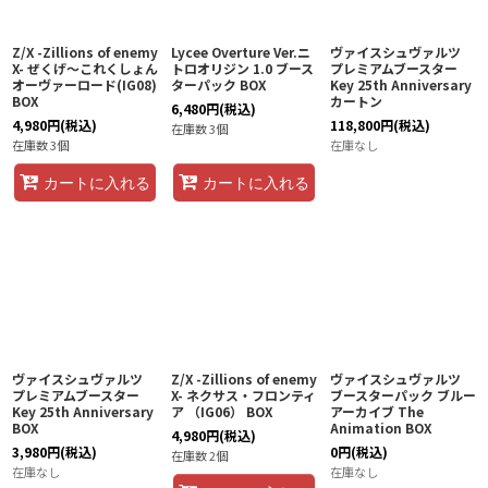
Z/X -Zillions of enemy
Lycee Overture Ver.ニ
ヴァイスシュヴァルツ
X- ぜくげ〜これくしょん
トロオリジン 1.0 ブース
プレミアムブースター
オーヴァーロード(IG08)
ターパック BOX
Key 25th Anniversary
BOX
カートン
6,480
円
(税込)
4,980
円
(税込)
118,800
円
(税込)
在庫数 3個
在庫数 3個
在庫なし
カートに入れる
カートに入れる
ヴァイスシュヴァルツ
Z/X -Zillions of enemy
ヴァイスシュヴァルツ
プレミアムブースター
X- ネクサス・フロンティ
ブースターパック ブルー
Key 25th Anniversary
ア （IG06） BOX
アーカイブ The
BOX
Animation BOX
4,980
円
(税込)
3,980
円
(税込)
0
円
(税込)
在庫数 2個
在庫なし
在庫なし