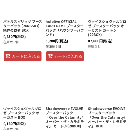
バトルスピリッツ ブース
hololive OFFICIAL
ヴァイスシュヴァルツロ
ターパック [26RBS03]
CARD GAME ブースター
ゼ ブースターパック オ
絶界の覇者 BOX
パック「バウンサーバウ
ーガスト カートン
ンド」
(20BOX)
4,850
円
(税込)
5,280
円
(税込)
87,800
円
(税込)
在庫数 6個
在庫数 3個
在庫なし
カートに入れる
カートに入れる
ヴァイスシュヴァルツロ
Shadowverse EVOLVE
Shadowverse EVOLVE
ゼ ブースターパック オ
ブースターパック
ブースターパック
ーガスト BOX
「Over the Calamity/
「Over the Calamity/
オーバー・ザ・カラミテ
オーバー・ザ・カラミテ
4,180
円
(税込)
ィ」 カートン(20BOX)
ィ」 BOX
在庫数 6個