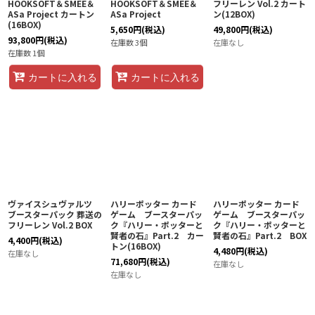
HOOKSOFT＆SMEE＆
HOOKSOFT＆SMEE＆
フリーレン Vol.2 カート
ASa Project カートン
ASa Project
ン(12BOX)
(16BOX)
5,650
円
(税込)
49,800
円
(税込)
93,800
円
(税込)
在庫数 3個
在庫なし
在庫数 1個
カートに入れる
カートに入れる
ヴァイスシュヴァルツ
ハリーポッター カード
ハリーポッター カード
ブースターパック 葬送の
ゲーム ブースターパッ
ゲーム ブースターパッ
フリーレン Vol.2 BOX
ク『ハリー・ポッターと
ク『ハリー・ポッターと
賢者の石』Part.2 カー
賢者の石』Part.2 BOX
4,400
円
(税込)
トン(16BOX)
4,480
円
(税込)
在庫なし
71,680
円
(税込)
在庫なし
在庫なし