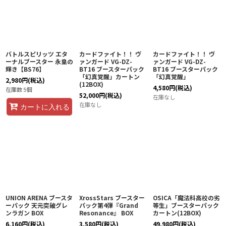
バトルスピリッツ エタ
カードファイト！！ ヴ
カードファイト！！ ヴ
ーナルブースター 永皇の
ァンガード VG-DZ-
ァンガード VG-DZ-
輝き【BS76】
BT16 ブースターパック
BT16 ブースターパック
「幻真覚醒」カートン
「幻真覚醒」
2,980
円
(税込)
(12BOX)
4,580
円
(税込)
在庫数 5個
52,000
円
(税込)
在庫なし
在庫なし
カートに入れる
UNION ARENA ブースタ
XrossStars ブースター
OSICA「魔法科高校の劣
ーパック 天元突破グレ
パック第4弾『Grand
等生」ブースターパック
ンラガン BOX
Resonance』 BOX
カートン(12BOX)
6,160
円
(税込)
3,580
円
(税込)
49,980
円
(税込)