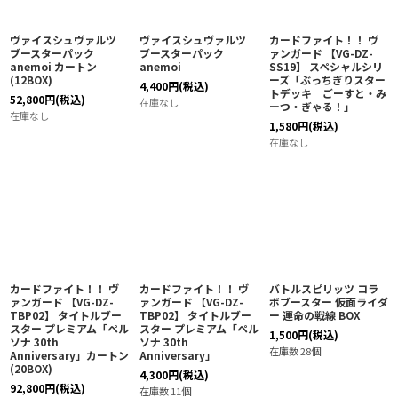
ヴァイスシュヴァルツ
ヴァイスシュヴァルツ
カードファイト！！ ヴ
ブースターパック
ブースターパック
ァンガード 【VG-DZ-
anemoi カートン
anemoi
SS19】 スペシャルシリ
(12BOX)
ーズ「ぶっちぎりスター
4,400
円
(税込)
トデッキ ごーすと・み
52,800
円
(税込)
在庫なし
ーつ・ぎゃる！」
在庫なし
1,580
円
(税込)
在庫なし
カードファイト！！ ヴ
カードファイト！！ ヴ
バトルスピリッツ コラ
ァンガード 【VG-DZ-
ァンガード 【VG-DZ-
ボブースター 仮面ライダ
TBP02】 タイトルブー
TBP02】 タイトルブー
ー 運命の戦線 BOX
スター プレミアム「ペル
スター プレミアム「ペル
1,500
円
(税込)
ソナ 30th
ソナ 30th
在庫数 28個
Anniversary」カートン
Anniversary」
(20BOX)
4,300
円
(税込)
92,800
円
(税込)
在庫数 11個