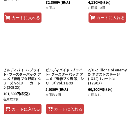
82,800
円
(税込)
4,180
円
(税込)
在庫なし
在庫数 10個
カートに入れる
カートに入れる
ビルディバイド -ブライ
ビルディバイド -ブライ
Z/X -Zillions of enemy
ト- ブースターパック ア
ト- ブースターパック ア
X- ネクストステージ
ニメ「青春ブタ野郎」シ
ニメ「青春ブタ野郎」シ
(IG14) 1カートン
リーズ Vol.3 カート
リーズ Vol.3 BOX
(12BOX)
ン(20BOX)
5,080
円
(税込)
60,800
円
(税込)
101,800
円
(税込)
在庫数 7個
在庫なし
在庫数 2個
カートに入れる
カートに入れる