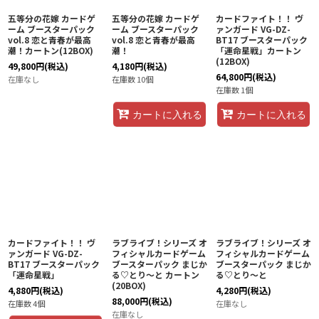
五等分の花嫁 カードゲ
五等分の花嫁 カードゲ
カードファイト！！ ヴ
ーム ブースターパック
ーム ブースターパック
ァンガード VG-DZ-
vol.8 恋と青春が最高
vol.8 恋と青春が最高
BT17 ブースターパック
潮！カートン(12BOX)
潮！
「運命星戦」カートン
(12BOX)
49,800
円
(税込)
4,180
円
(税込)
64,800
円
(税込)
在庫なし
在庫数 10個
在庫数 1個
カートに入れる
カートに入れる
カードファイト！！ ヴ
ラブライブ！シリーズ オ
ラブライブ！シリーズ オ
ァンガード VG-DZ-
フィシャルカードゲーム
フィシャルカードゲーム
BT17 ブースターパック
ブースターパック まじか
ブースターパック まじか
「運命星戦」
る♡とり〜と カートン
る♡とり〜と
(20BOX)
4,880
円
(税込)
4,280
円
(税込)
88,000
円
(税込)
在庫数 4個
在庫なし
在庫なし