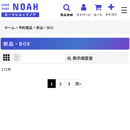
カテゴリ
マイページ
カート
商品検索
ホーム
>
予約商品
>
新品・BOX
新品・BOX
表示順変更
閉じる
171
件
表示数
:
1
2
3
次
»
並び順
:
絞り込む