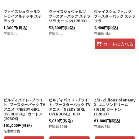
ヴァイスシュヴァルツ
ヴァイスシュヴァルツ
ヴァイスシュヴァルツ
トライアルデッキ ステ
ブースターパック ステラ
ブースターパック ステラ
ラソラ
ソラ カートン(12BOX)
ソラ
1,300
円
(税込)
52,800
円
(税込)
4,400
円
(税込)
在庫なし
在庫なし
在庫数 4個
カートに入れる
ビルディバイド -ブライ
ビルディバイド -ブライ
Z/X -Zillions of enemy
ト- ブースターパック TV
ト- ブースターパック TV
X- ユニゾンドリーム
アニメ『NEEDY GIRL
アニメ『NEEDY GIRL
(IG16) カートン
OVERDOSE』 カートン
OVERDOSE』 BOX
(12BOX)
(20BOX)
5,050
円
(税込)
61,800
円
(税込)
101,000
円
(税込)
在庫数 10個
在庫数 3個
在庫数 2個