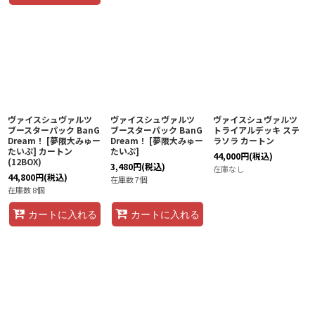
ヴァイスシュヴァルツ
ヴァイスシュヴァルツ
ヴァイスシュヴァルツ
ブースターパック BanG
ブースターパック BanG
トライアルデッキ ステ
Dream！ [夢限大みゅー
Dream！ [夢限大みゅー
ラソラ カートン
たいぷ] カートン
たいぷ]
44,000
円
(税込)
(12BOX)
3,480
円
(税込)
在庫なし
44,800
円
(税込)
在庫数 7個
在庫数 8個
カートに入れる
カートに入れる