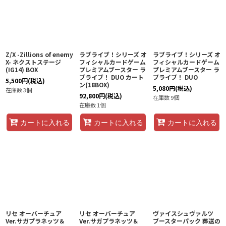
Z/X -Zillions of enemy
ラブライブ！シリーズ オ
ラブライブ！シリーズ オ
X- ネクストステージ
フィシャルカードゲーム
フィシャルカードゲーム
(IG14) BOX
プレミアムブースター ラ
プレミアムブースター ラ
ブライブ！ DUO カート
ブライブ！ DUO
5,500
円
(税込)
ン(18BOX)
5,080
円
(税込)
在庫数 3個
92,800
円
(税込)
在庫数 9個
在庫数 1個
カートに入れる
カートに入れる
カートに入れる
リセ オーバーチュア
リセ オーバーチュア
ヴァイスシュヴァルツ
Ver.サガプラネッツ＆
Ver.サガプラネッツ＆
ブースターパック 葬送の