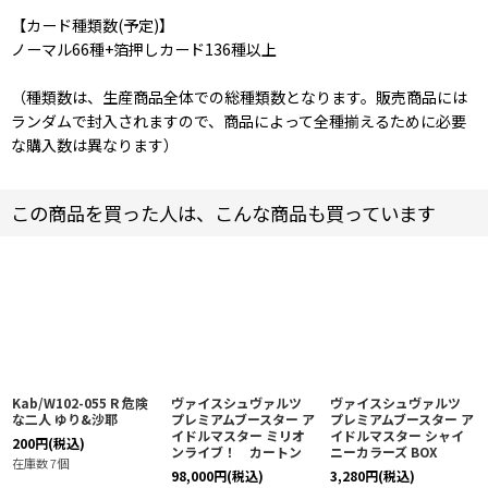
【カード種類数(予定)】
ノーマル66種+箔押しカード136種以上
（種類数は、生産商品全体での総種類数となります。販売商品には
ランダムで封入されますので、商品によって全種揃えるために必要
な購入数は異なります）
この商品を買った人は、こんな商品も買っています
Kab/W102-055 R 危険
ヴァイスシュヴァルツ
ヴァイスシュヴァルツ
な二人 ゆり&沙耶
プレミアムブースター ア
プレミアムブースター ア
イドルマスター ミリオ
イドルマスター シャイ
200
円
(税込)
ンライブ！ カートン
ニーカラーズ BOX
在庫数 7個
98,000
円
(税込)
3,280
円
(税込)