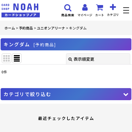
カテゴリ
マイページ
カート
商品検索
ホーム
>
予約商品
>
ユニオンアリーナ
>
キングダム
キングダム
[
予約商品
]
表示順変更
閉じる
0
件
表示数
:
並び順
:
カテゴリで絞り込む
絞り込む
ユニオンアリーナ (全商品)
最近チェックしたアイテム
アイドルマスター シンデレラガールズ