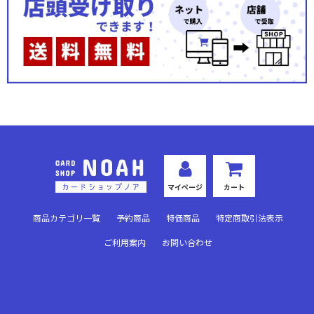
「東京喰種トーキョーグール」シリーズ
カグラバチ
To LOVEる-とらぶる- Memory of Heroines
仮面ライダー Vol.2
ヱヴァンゲリヲン新劇場版
アークナイツ Vol.2
マイページ
カート
SAKAMOTO DAYS
商品カテゴリ一覧
予約商品
特価商品
特定商取引法表示
〈物語〉シリーズ
ご利用案内
お問い合わせ
るろうに剣心 －明治剣客浪漫譚－
Re:ゼロから始める異世界生活
進撃の巨人 Vol.2