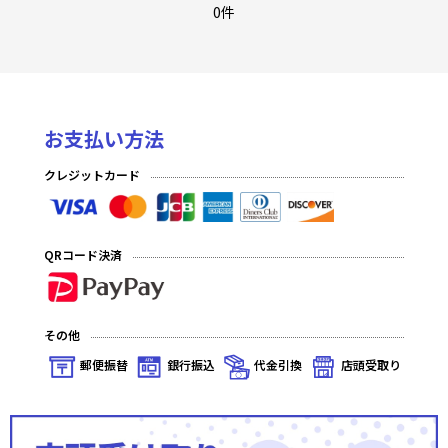
「マクロス」シリーズ Vol.2
0件
無職転生 〜異世界行ったら本気だす〜
チェンソーマン
お支払い方法
陰の実力者になりたくて！
クレジットカード
俺だけレベルアップな件
学園アイドルマスター Vol.2
QRコード決済
魔都精兵のスレイブ
プレシャスブースターパック 勝利の女神：NIKKE
その他
キングダム
郵便振替
銀行振込
代金引換
店頭受取り
プレシャスブースターパック アイドルマスター シャイニーカラ
ーズ