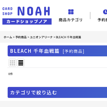
商品カテゴリ
予約
ホーム
>
予約商品
>
ユニオンアリーナ
>
BLEACH 千年血戦篇
BLEACH 千年血戦篇
[
予約商品
]
0
件
表示数
:
並び順
:
カテゴリで絞り込む
ユニオンアリーナ (全商品)