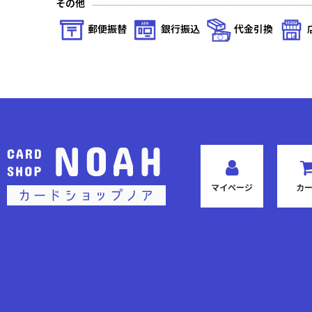
その他
プレシャスブースターパック アイドルマスター シャイニーカラ
郵便振替
銀行振込
代金引換
「東京喰種トーキョーグール」シリーズ
カグラバチ
To LOVEる-とらぶる- Memory of Heroines
仮面ライダー Vol.2
ヱヴァンゲリヲン新劇場版
マイページ
カ
アークナイツ Vol.2
SAKAMOTO DAYS
〈物語〉シリーズ
るろうに剣心 －明治剣客浪漫譚－