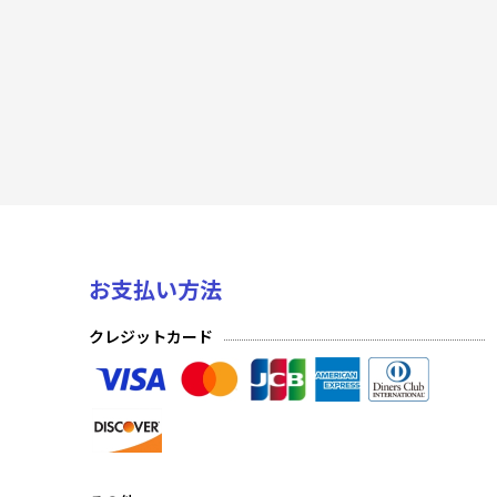
アイドルマスター シンデレラガールズ
「マクロス」シリーズ Vol.2
無職転生 〜異世界行ったら本気だす〜
チェンソーマン
陰の実力者になりたくて！
俺だけレベルアップな件
お支払い方法
学園アイドルマスター Vol.2
クレジットカード
魔都精兵のスレイブ
プレシャスブースターパック 勝利の女神：NIKKE
キングダム