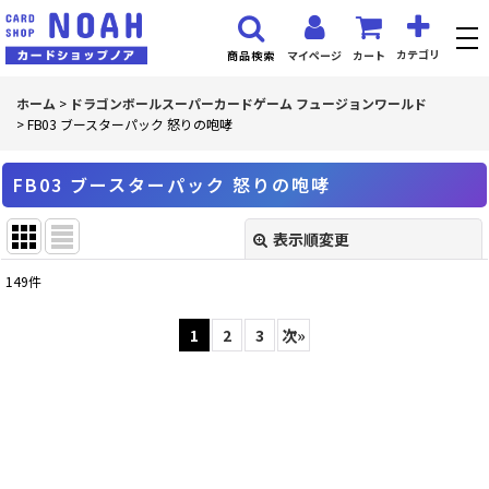
カテゴリ
マイページ
カート
商品検索
ホーム
>
ドラゴンボールスーパーカードゲーム フュージョンワールド
>
FB03 ブースターパック 怒りの咆哮
FB03 ブースターパック 怒りの咆哮
表示順変更
閉じる
149
件
表示数
:
1
2
3
次
»
並び順
:
絞り込む