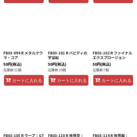
FB03-094 R メタルクウ
FB03-101 R バビディの
FB03-102 R ファイナル
ラ・コア
宇宙船
エクスプロージョン
50
円
(税込)
50
円
(税込)
50
円
(税込)
在庫数 22個
在庫数 19個
在庫数 7個
カートに入れる
カートに入れる
カートに入れる
FB03-105 R ウーブ：GT
FB03-110 R 孫悟空：
FB03-114 R 孫悟飯：