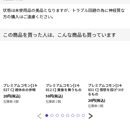
状態は未使用品の美品となりますが、トラブル回避の為に神経質な
方の購入はご遠慮ください。
この商品を買った人は、こんな商品も買っています
プレミアムコモン[14-
プレミアムコモン[14-
プレミアムコモン[14-
027 C] 魂休めの歩哨
012 C] 黄昏を舞うもの
031 C] 憤怒を投げつけ
るもの
20
円
(税込)
50
円
(税込)
20
円
(税込)
在庫数 3個
在庫数 2個
在庫数 2個