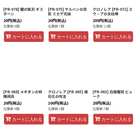
[PR-076] 闇の鋭刃 ギス
[PR-075] ヤルハンの双
クロノレア [PR-071] ス
ボーン
影 ミカゲ兄妹
ウ・アの炎柱陣
20
円
(税込)
20
円
(税込)
200
円
(税込)
在庫数 8個
在庫数 7個
在庫数 11個
カートに入れる
カートに入れる
カートに入れる
[PR-068] メギオンの妖
クロノレア [PR-065] 魂
[PR-063] 白狼魔将 ビュ
精飛兵
石化の呪言
ーク
20
円
(税込)
100
円
(税込)
20
円
(税込)
在庫数 9個
在庫数 1個
在庫数 7個
カートに入れる
カートに入れる
カートに入れる