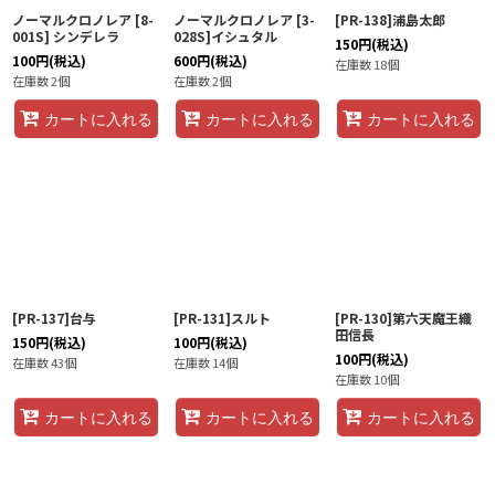
ノーマルクロノレア [8-
ノーマルクロノレア [3-
[PR-138]浦島太郎
001S] シンデレラ
028S]イシュタル
150
円
(税込)
100
円
(税込)
600
円
(税込)
在庫数 18個
在庫数 2個
在庫数 2個
カートに入れる
カートに入れる
カートに入れる
[PR-137]台与
[PR-131]スルト
[PR-130]第六天魔王織
田信長
150
円
(税込)
100
円
(税込)
100
円
(税込)
在庫数 43個
在庫数 14個
在庫数 10個
カートに入れる
カートに入れる
カートに入れる