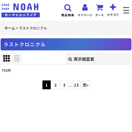
カテゴリ
マイページ
カート
商品検索
ホーム
>
ラストクロニクル
ラストクロニクル
表示順変更
閉じる
750
件
サブカテゴリ
:
1
2
3
...
13
次
»
表示数
:
並び順
:
絞り込む