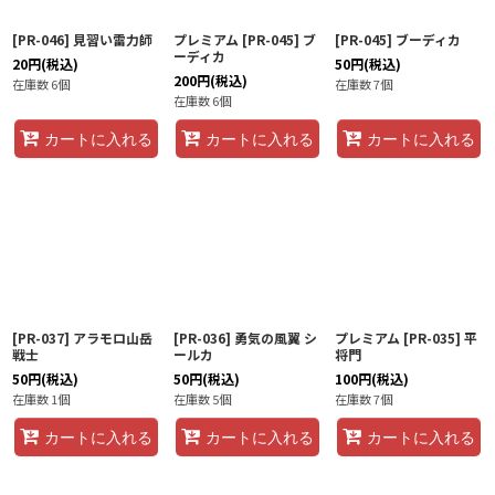
[PR-046] 見習い雷力師
プレミアム [PR-045] ブ
[PR-045] ブーディカ
ーディカ
20
円
(税込)
50
円
(税込)
200
円
(税込)
在庫数 6個
在庫数 7個
在庫数 6個
カートに入れる
カートに入れる
カートに入れる
[PR-037] アラモロ山岳
[PR-036] 勇気の風翼 シ
プレミアム [PR-035] 平
戦士
ールカ
将門
50
円
(税込)
50
円
(税込)
100
円
(税込)
在庫数 1個
在庫数 5個
在庫数 7個
カートに入れる
カートに入れる
カートに入れる