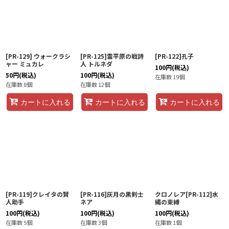
[PR-129] ウォークラシ
[PR-125]雷平原の戦詩
[PR-122]孔子
ャー ミュカレ
人 トルネダ
100
円
(税込)
50
円
(税込)
100
円
(税込)
在庫数 19個
在庫数 8個
在庫数 12個
カートに入れる
カートに入れる
カートに入れる
[PR-119]クレイタの賢
[PR-116]灰月の黒剣士
クロノレア[PR-112]水
人助手
ネア
縄の束縛
100
円
(税込)
100
円
(税込)
100
円
(税込)
在庫数 5個
在庫数 3個
在庫数 1個