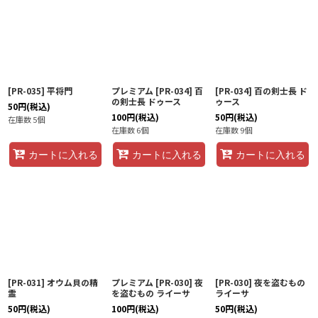
[PR-035] 平将門
プレミアム [PR-034] 百
[PR-034] 百の剣士長 ド
の剣士長 ドゥース
ゥース
50
円
(税込)
100
円
(税込)
50
円
(税込)
在庫数 5個
在庫数 6個
在庫数 9個
カートに入れる
カートに入れる
カートに入れる
[PR-031] オウム貝の精
プレミアム [PR-030] 夜
[PR-030] 夜を盗むもの
霊
を盗むもの ライーサ
ライーサ
50
円
(税込)
100
円
(税込)
50
円
(税込)