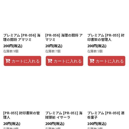
プレミアム [PR-056] 海
[PR-056] 海理の闘将 ア
プレミアム [PR-055] 封
理の闘将 アマツミ
マツミ
印書架の管理人
200
円
(税込)
20
円
(税込)
200
円
(税込)
在庫数 9個
在庫数 7個
在庫数 5個
カートに入れる
カートに入れる
カートに入れる
[PR-055] 封印書架の管
プレミアム [PR-051] 海
プレミアム [PR-050] 酒
理人
賊御前 イサーラ
呑童子
20
円
(税込)
200
円
(税込)
100
円
(税込)
在庫数 8個
在庫数 3個
在庫数 7個