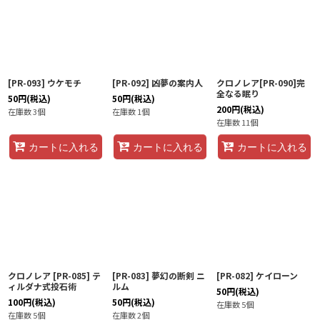
[PR-093] ウケモチ
[PR-092] 凶夢の案内人
クロノレア[PR-090]完
全なる眠り
50
円
(税込)
50
円
(税込)
200
円
(税込)
在庫数 3個
在庫数 1個
在庫数 11個
カートに入れる
カートに入れる
カートに入れる
クロノレア [PR-085] テ
[PR-083] 夢幻の断剣 ニ
[PR-082] ケイローン
ィルダナ式投石術
ルム
50
円
(税込)
100
円
(税込)
50
円
(税込)
在庫数 5個
在庫数 5個
在庫数 2個