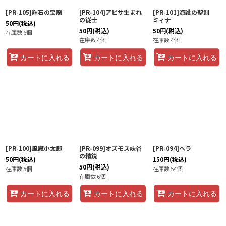
[PR-105]輝石の宝魔
[PR-104]アビサ生まれ
[PR-101]海護の聖剣
の従士
ミィナ
50
円
(税込)
50
円
(税込)
50
円
(税込)
在庫数 6個
在庫数 4個
在庫数 4個
カートに入れる
カートに入れる
カートに入れる
[PR-100]風魔小太郎
[PR-099]オズモス峡谷
[PR-094]ヘラ
の精鋭
50
円
(税込)
150
円
(税込)
50
円
(税込)
在庫数 5個
在庫数 54個
在庫数 6個
カートに入れる
カートに入れる
カートに入れる