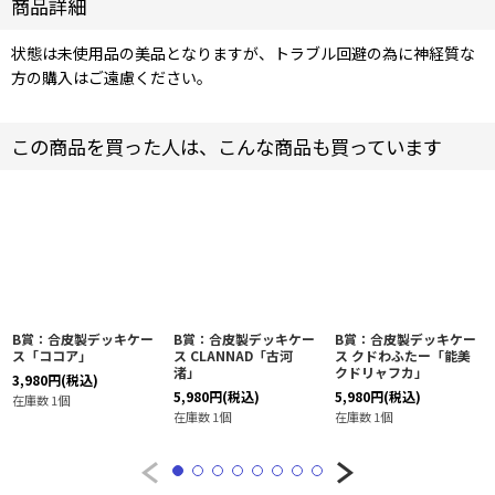
商品詳細
状態は未使用品の美品となりますが、トラブル回避の為に神経質な
方の購入はご遠慮ください。
この商品を買った人は、こんな商品も買っています
B賞：合皮製デッキケー
B賞：合皮製デッキケー
B賞：合皮製デッキケー
ス「ココア」
ス CLANNAD「古河
ス クドわふたー「能美
渚」
クドリャフカ」
3,980
円
(税込)
5,980
円
(税込)
5,980
円
(税込)
在庫数 1個
在庫数 1個
在庫数 1個