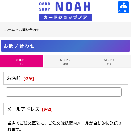
メニュー
ホーム
>
お問い合わせ
お問い合わせ
STEP 1
STEP 2
STEP 3
入力
確認
完了
お名前
[
必須
]
メールアドレス
[
必須
]
当店でご注文直後に、ご注文確認案内メールが自動的に送信さ
れます。