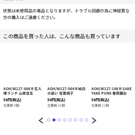
状態は未使用品の美品となりますが、トラブル回避の為に神経質な
方の購入はご遠慮ください。
この商品を買った人は、こんな商品も買っています
AOH/W127-008 R 玄人
AOH/W127-004 R 純白
AOH/W127-106 R SAKE
様ランチ 山黒音玄
の装い 音霊魂子
YAKE PUNK 春雨麗女
50
円
(税込)
50
円
(税込)
50
円
(税込)
在庫数 5個
在庫数 13個
在庫数 21個