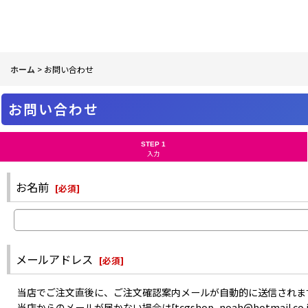
ホーム
>
お問い合わせ
お問い合わせ
STEP 1
入力
お名前
[
必須
]
メールアドレス
[
必須
]
当店でご注文直後に、ご注文確認案内メールが自動的に送信されま
当店からのメールが届かない場合は[tcgshop_noah@hotma