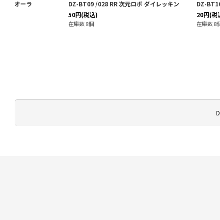
DZ-BT09 /028 RR 次元ロボ ダイレッキン
DZ-BT10/044 R 暴射竜
50
円
(税込)
20
円
(税込)
在庫数 8個
在庫数 8個