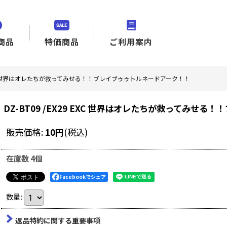
商品
特価商品
ご利用案内
9 EXC 世界はオレたちが救ってみせる！！ブレイブゥゥトルネードアーク！！
DZ-BT09 /EX29 EXC 世界はオレたちが救ってみせ
販売価格
:
10
円
(税込)
在庫数 4個
Facebookでシェア
数量
:
返品特約に関する重要事項