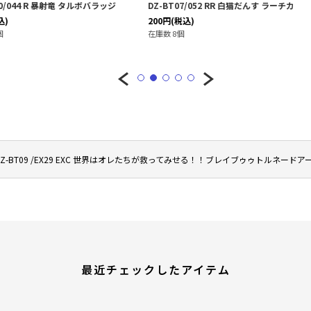
 タルボバラッジ
DZ-BT07/052 RR 白猫だんす ラーチカ
WXDi-P12
200
円
(税込)
20
円
(税込)
在庫数 8個
在庫数 11個
DZ-BT09 /EX29 EXC 世界はオレたちが救ってみせる！！ブレイブゥゥトルネードア
最近チェックしたアイテム