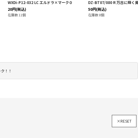
-032 LC エルドラ×マーク０
DZ-BT07/080 R 万古に輝く黄金の月
50
円
(税込)
在庫数 8個
ーク！！
×RESET