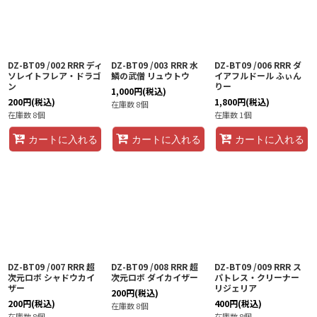
DZ-BT09 /002 RRR ディ
DZ-BT09 /003 RRR 水
DZ-BT09 /006 RRR ダ
ソレイトフレア・ドラゴ
鱗の武僧 リュウトウ
イアフルドール ふぃん
ン
りー
1,000
円
(税込)
200
円
(税込)
1,800
円
(税込)
在庫数 8個
在庫数 8個
在庫数 1個
カートに入れる
カートに入れる
カートに入れる
DZ-BT09 /007 RRR 超
DZ-BT09 /008 RRR 超
DZ-BT09 /009 RRR ス
次元ロボ シャドウカイ
次元ロボ ダイカイザー
パトレス・クリーナー
ザー
リジェリア
200
円
(税込)
200
円
(税込)
400
円
(税込)
在庫数 8個
在庫数 8個
在庫数 8個