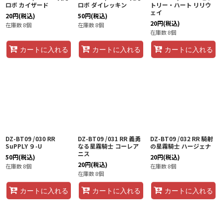
ロボ カイザード
ロボ ダイレッキン
トリー・ハート リリウ
ェイ
20
円
(税込)
50
円
(税込)
20
円
(税込)
在庫数 8個
在庫数 8個
在庫数 8個
カートに入れる
カートに入れる
カートに入れる
DZ-BT09 /030 RR
DZ-BT09 /031 RR 義勇
DZ-BT09 /032 RR 騎射
SuPPLY ９-U
なる星霧騎士 コーレア
の星霧騎士 ハージェナ
ニス
50
円
(税込)
20
円
(税込)
20
円
(税込)
在庫数 8個
在庫数 8個
在庫数 8個
カートに入れる
カートに入れる
カートに入れる