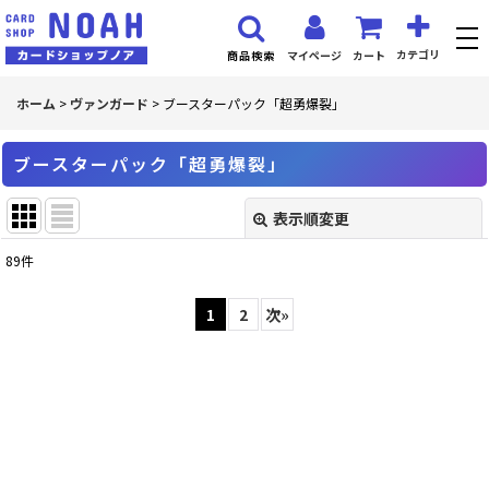
カテゴリ
マイページ
カート
商品検索
ホーム
>
ヴァンガード
>
ブースターパック「超勇爆裂」
ブースターパック「超勇爆裂」
表示順変更
閉じる
89
件
表示数
:
1
2
次
»
並び順
:
絞り込む