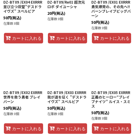
DZ-BT09 /EX04 EXRRR
DZ-BT09/Re01 超次元
DZ-BT09 /EX01 EXRRR
並び立つ双璧”デスドラ
ロボ ダイユーシャ
勇気爆発の、その先へ!!
イヴズ” スペルビア
バーンブレイブビッグバ
20
円
(税込)
ーン
50
円
(税込)
在庫数 8個
50
円
(税込)
在庫数 8個
在庫数 8個
カートに入れる
カートに入れる
カートに入れる
DZ-BT09 /EX02 EXRRR
DZ-BT09 /EX03 EXRRR
DZ-BT09 /EX05 EXRRR
世界を救う勇者 ブレイ
我が道を征く ”デスドラ
正義のヒーロー“ブレイ
バーン
イヴズ” スペルビア
ブナイツ” ルイス・スミ
ス
50
円
(税込)
50
円
(税込)
50
円
(税込)
在庫数 8個
在庫数 8個
在庫数 8個
カートに入れる
カートに入れる
カートに入れる