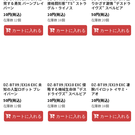
発する勇気 バーンブレイ
接格闘形態“TS” ストラ
りかざす激情 ”デスドラ
バーン
グル・ライノス
イヴズ” スペルビア
10
円
(税込)
10
円
(税込)
50
円
(税込)
在庫数 12個
在庫数 16個
在庫数 20個
カートに入れる
カートに入れる
カートに入れる
DZ-BT09 /EX16 EXC 未
DZ-BT09 /EX18 EXC 侵
DZ-BT09 /EX19 EXC 凄
知の人型ロボット ブレ
略する機械生命体 ”デス
腕パイロット イサミ・
イバーン
ドライヴズ” スペルビア
アオ
50
円
(税込)
10
円
(税込)
10
円
(税込)
在庫数 12個
在庫数 12個
在庫数 16個
カートに入れる
カートに入れる
カートに入れる