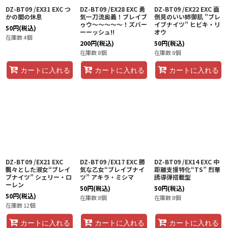
DZ-BT09 /EX31 EXC つ
DZ-BT09 /EX28 EXC 勇
DZ-BT09 /EX22 EXC 面
かの間の休息
気一刀流奥義！ブレイブ
倒見のいい姉御肌 ”ブレ
ゥウ〜〜〜〜〜！ズバー
イブナイツ” ヒビキ・リ
50
円
(税込)
ーーッシュ!!
オウ
在庫数 4個
200
円
(税込)
50
円
(税込)
在庫数 8個
在庫数 8個
カートに入れる
カートに入れる
カートに入れる
DZ-BT09 /EX21 EXC
DZ-BT09 /EX17 EXC 勝
DZ-BT09 /EX14 EXC 中
飄々とした淑女“ブレイ
気な乙女“ブレイブナイ
距離支援特化“TS” 烈華
ブナイツ” シェリー・ロ
ツ” アキラ・ミシマ
誘導弾搭載型
ーレン
50
円
(税込)
50
円
(税込)
50
円
(税込)
在庫数 8個
在庫数 8個
在庫数 12個
カートに入れる
カートに入れる
カートに入れる