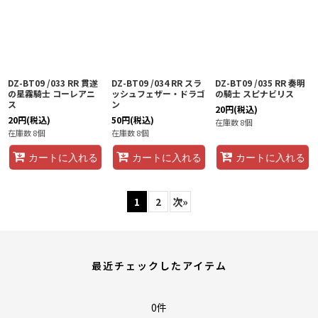
DZ-BT09 /033 RR 貫遂
DZ-BT09 /034 RR スラ
DZ-BT09 /035 RR 奏明
の星霧騎士 コーレアニ
ッシュフェザー・ドラゴ
の騎士 スピナビリス
ス
ン
20
円
(税込)
20
円
(税込)
50
円
(税込)
在庫数 8個
在庫数 8個
在庫数 8個
カートに入れる
カートに入れる
カートに入れる
1
2
次
»
最近チェックしたアイテム
0件