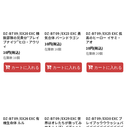
DZ-BT09 /EX20 EXC 精
DZ-BT09 /EX23 EXC 勇
DZ-BT09 /EX25 EXC 孤
鋭部隊の兄貴分“ブレイ
気合体 バーンドラゴン
高のヒーロー イサミ・
ブナイツ”ヒロ・アウリ
アオ
10
円
(税込)
ィ
10
円
(税込)
在庫数 16個
10
円
(税込)
在庫数 20個
在庫数 16個
カートに入れる
カートに入れる
カートに入れる
DZ-BT09 /EX26 EXC 有
DZ-BT09 /EX29 EXC 世
DZ-BT09 /EX30 EXC ブ
機生命体 ルル
界はオレたちが救ってみ
レイブゥウウウゥシュバ
せる！！ブレイブゥゥト
バババババババババババ