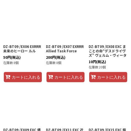
DZ-BT09 /EX06 EXRRR
DZ-BT09 /EX07 EXRRR
DZ-BT09 /EX08 EXC ま
未来のヒーロー ルル
Allied Task Force
ことの命“デスドライヴ
ズ” ヴェルム・ヴィータ
50
円
(税込)
200
円
(税込)
10
円
(税込)
在庫数 8個
在庫数 8個
在庫数 20個
カートに入れる
カートに入れる
カートに入れる
DZ-BT09 /EX09 EXC 爆
DZ-BT09 /EX11 EXC 近
DZ-BT09 /EX15 EXC 振