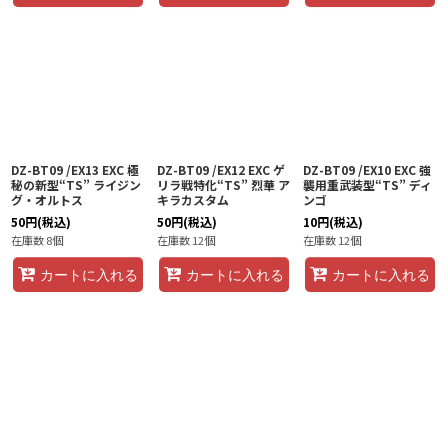
DZ-BT09 /EX13 EXC 極
DZ-BT09 /EX12 EXC ゲ
DZ-BT09 /EX10 EXC 強
秘の新型“TS” ライジン
リラ戦特化“TS” 烈華 ア
襲用重武装型“TS” ディ
グ・オルトス
キラカスタム
ンゴ
50
円
(税込)
50
円
(税込)
10
円
(税込)
在庫数 8個
在庫数 12個
在庫数 12個
カートに入れる
カートに入れる
カートに入れる