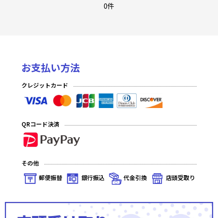
グリザイア：ファントムトリガー
0件
Fate/EXTRA Last Encore
オーバーロードII
お支払い方法
ご注文はうさぎですか？？ Vol.2
クレジットカード
RIDDLE JOKER
りゅうおうのおしごと！
QRコード決済
蒼の彼方のフォーリズム Vol.2
フルメタル・パニック!
その他
タユタマ2 After Stories＆縁りて此の葉は紅に
郵便振替
銀行振込
代金引換
店頭受取り
ブレンド・S
アホガール