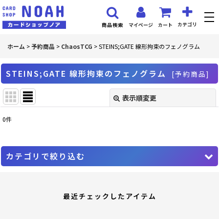
カテゴリ
マイページ
カート
商品検索
ホーム
>
予約商品
>
ChaosTCG
>
STEINS;GATE 線形拘束のフェノグラム
STEINS;GATE 線形拘束のフェノグラム
[
予約商品
]
表示順変更
閉じる
0
件
表示数
:
並び順
:
カテゴリで絞り込む
絞り込む
ChaosTCG (全商品)
最近チェックしたアイテム
PR プロモーションカード