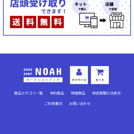
OS：ダ・カーポ 3.00
Re:CREATORS
ノラと皇女と野良猫ハート
この素晴らしい世界に祝福を！2
幼女戦記
冴えない彼女の育てかた
マイページ
カート
けものフレンズ
商品カテゴリ一覧
予約商品
特価商品
特定商取引法表示
ブレイブウィッチーズ
ご利用案内
お問い合わせ
魔法少女育成計画
タユタマ＆タユタマ2