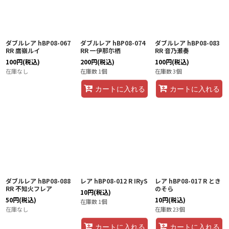
ダブルレア hBP08-067
ダブルレア hBP08-074
ダブルレア hBP08-083
RR 鷹嶺ルイ
RR 一伊那尓栖
RR 音乃瀬奏
100
円
(税込)
200
円
(税込)
100
円
(税込)
在庫なし
在庫数 1個
在庫数 3個
カートに入れる
カートに入れる
ダブルレア hBP08-088
レア hBP08-012 R IRyS
レア hBP08-017 R とき
RR 不知火フレア
のそら
10
円
(税込)
50
円
(税込)
10
円
(税込)
在庫数 1個
在庫なし
在庫数 23個
カートに入れる
カートに入れる