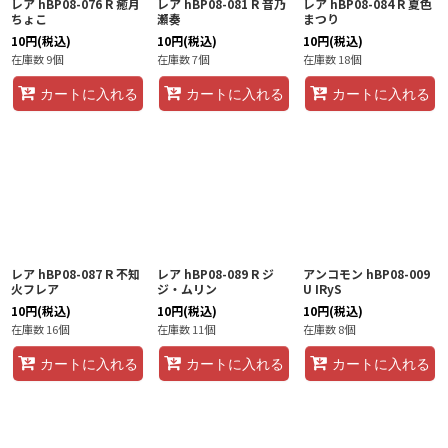
レア hBP08-076 R 癒月
レア hBP08-081 R 音乃
レア hBP08-084 R 夏色
ちょこ
瀬奏
まつり
10
円
(税込)
10
円
(税込)
10
円
(税込)
在庫数 9個
在庫数 7個
在庫数 18個
カートに入れる
カートに入れる
カートに入れる
レア hBP08-087 R 不知
レア hBP08-089 R ジ
アンコモン hBP08-009
火フレア
ジ・ムリン
U IRyS
10
円
(税込)
10
円
(税込)
10
円
(税込)
在庫数 16個
在庫数 11個
在庫数 8個
カートに入れる
カートに入れる
カートに入れる