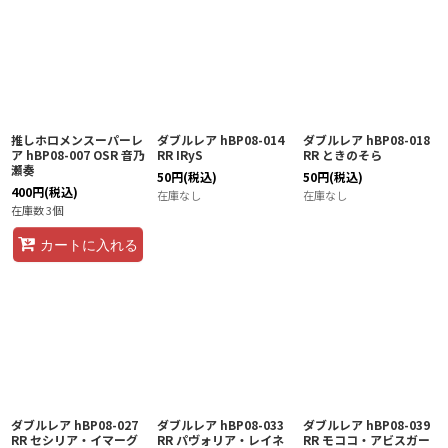
推しホロメンスーパーレ
ダブルレア hBP08-014
ダブルレア hBP08-018
ア hBP08-007 OSR 音乃
RR IRyS
RR ときのそら
瀬奏
50
円
(税込)
50
円
(税込)
400
円
(税込)
在庫なし
在庫なし
在庫数 3個
カートに入れる
ダブルレア hBP08-027
ダブルレア hBP08-033
ダブルレア hBP08-039
RR セシリア・イマーグ
RR パヴォリア・レイネ
RR モココ・アビスガー