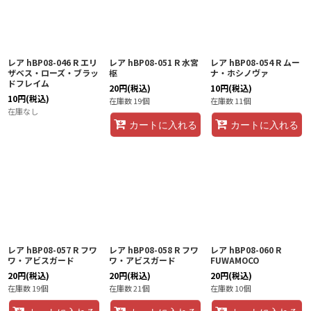
レア hBP08-046 R エリ
レア hBP08-051 R 水宮
レア hBP08-054 R ムー
ザベス・ローズ・ブラッ
枢
ナ・ホシノヴァ
ドフレイム
20
円
(税込)
10
円
(税込)
10
円
(税込)
在庫数 19個
在庫数 11個
在庫なし
カートに入れる
カートに入れる
レア hBP08-057 R フワ
レア hBP08-058 R フワ
レア hBP08-060 R
ワ・アビスガード
ワ・アビスガード
FUWAMOCO
20
円
(税込)
20
円
(税込)
20
円
(税込)
在庫数 19個
在庫数 21個
在庫数 10個