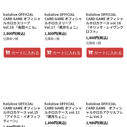
hololive OFFICIAL
hololive OFFICIAL
hololive OFFICIAL
CARD GAME オフィシャ
CARD GAME オフィシャ
CARD GAME オフィシャ
ルホロカスリーブ
ルホロカスリーブ
ルホロカケース vol.16
Vol.18 『兎田ぺこら』
Vol.17 『癒月ちょこ』
『ネリッサ・レイヴンク
ロフト』
1,800
円
(税込)
1,800
円
(税込)
1,800
円
(税込)
在庫数 2個
在庫数 2個
在庫数 1個
カートに入れる
カートに入れる
カートに入れる
hololive OFFICIAL
hololive OFFICIAL
hololive OFFICIAL
CARD GAME オフィシャ
CARD GAME オフィシャ
CARD GAME オフィシ
ルホロカケース vol.15
ルホロカケース vol.12
ャルホロカアクリルフレ
『アイラニ・イオフィフ
『癒月ちょこ』
ーム Vol.2
ティーン』
1,800
円
(税込)
2,980
円
(税込)
1,800
円
(税込)