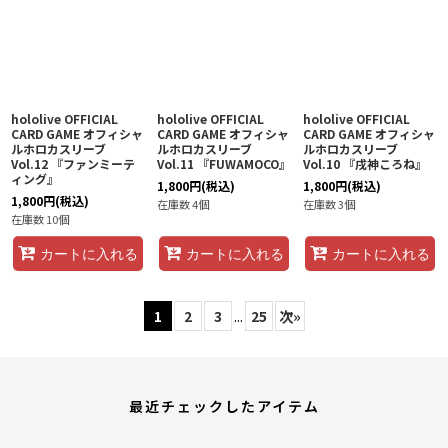
hololive OFFICIAL
hololive OFFICIAL
hololive OFFICIAL
CARD GAME オフィシャ
CARD GAME オフィシャ
CARD GAME オフィシャ
ルホロカスリーブ
ルホロカスリーブ
ルホロカスリーブ
Vol.12 『ファンミーテ
Vol.11 『FUWAMOCO』
Vol.10 『戌神ころね』
ィング』
1,800
円
(税込)
1,800
円
(税込)
1,800
円
(税込)
在庫数 4個
在庫数 3個
在庫数 10個
カートに入れる
カートに入れる
カートに入れる
1
2
3
...
25
次
»
最近チェックしたアイテム