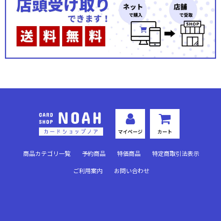
Ver.アクアプラス 2.0
Ver.ゆずソフト 3.0
Ver.オーガスト 3.0
Ver.ういんどみる1.0
Ver.DiGination1.0
Ver.HOOKSOFT&SMEE&ASa Project
マイページ
カート
Ver.サガプラネッツ 1.0
商品カテゴリ一覧
予約商品
特価商品
特定商取引法表示
Ver.アリスソフト 1.0
ご利用案内
お問い合わせ
Ver.ネクストン 2.0
Ver.千年戦争アイギス 2.0