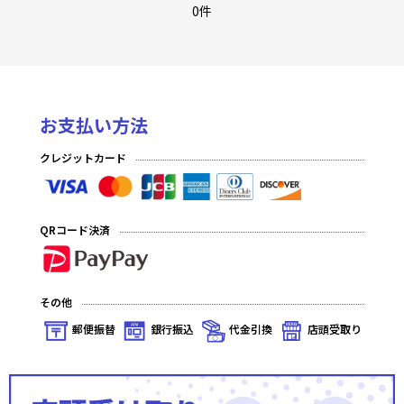
Ver.Whirlpool 20th Anniversary & Finale!
0件
Ver.パープルソフトウェア2.0
Ver.ネクストン 4.0
お支払い方法
Ver.ニトロオリジン 1.0
クレジットカード
Ver.きゃべつそふと 1.0
Ver.Navel 2.0
QRコード決済
Ver.ま〜まれぇど1.0
Ver.ケロQ・枕 1.0
その他
Ver.アミューズクラフト 1.0
郵便振替
銀行振込
代金引換
店頭受取り
Ver.まどそふと 1.0
Ver.ネクストン 3.0