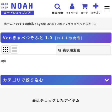
カテゴリ
マイページ
カート
商品検索
ホーム
>
おすすめ商品
>
Lycee OVERTURE
>
Ver.きゃべつそふと 1.0
Ver.きゃべつそふと 1.0
[
おすすめ商品
]
表示順変更
閉じる
0
件
表示数
:
並び順
:
カテゴリで絞り込む
絞り込む
Lycee OVERTURE (全商品)
最近チェックしたアイテム
PR プロモーションカード