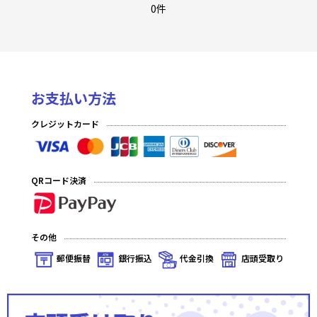
Ver.Whirlpool 20th Anniversary & Finale!
0件
Ver.パープルソフトウェア2.0
Ver.ネクストン 4.0
お支払い方法
Ver.ニトロオリジン 1.0
クレジットカード
Ver.きゃべつそふと 1.0
Ver.Navel 2.0
QRコード決済
Ver.ま〜まれぇど1.0
Ver.ケロQ・枕 1.0
その他
Ver.アミューズクラフト 1.0
郵便振替
銀行振込
代金引換
店頭受取り
Ver.まどそふと 1.0
Ver.ネクストン 3.0