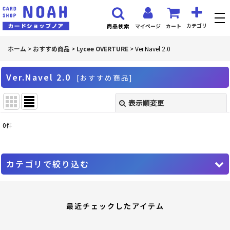
カテゴリ
マイページ
カート
商品検索
ホーム
>
おすすめ商品
>
Lycee OVERTURE
>
Ver.Navel 2.0
Ver.Navel 2.0
[
おすすめ商品
]
表示順変更
閉じる
0
件
表示数
:
並び順
:
カテゴリで絞り込む
絞り込む
Lycee OVERTURE (全商品)
最近チェックしたアイテム
PR プロモーションカード