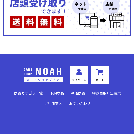
Ver.アクアプラス 2.0
Ver.ゆずソフト 3.0
Ver.オーガスト 3.0
Ver.ういんどみる1.0
Ver.DiGination1.0
Ver.HOOKSOFT&SMEE&ASa Project
マイページ
カート
Ver.サガプラネッツ 1.0
商品カテゴリ一覧
予約商品
特価商品
特定商取引法表示
Ver.アリスソフト 1.0
ご利用案内
お問い合わせ
Ver.ネクストン 2.0
Ver.千年戦争アイギス 2.0