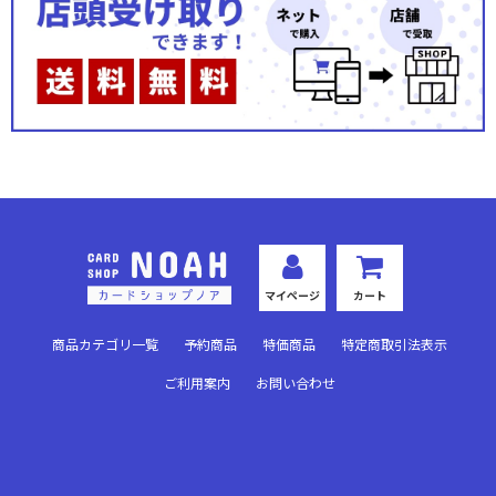
Ver.アクアプラス 2.0
Ver.ゆずソフト 3.0
Ver.オーガスト 3.0
Ver.ういんどみる1.0
Ver.DiGination1.0
Ver.HOOKSOFT&SMEE&ASa Project
マイページ
カート
Ver.サガプラネッツ 1.0
商品カテゴリ一覧
予約商品
特価商品
特定商取引法表示
Ver.アリスソフト 1.0
ご利用案内
お問い合わせ
Ver.ネクストン 2.0
Ver.千年戦争アイギス 2.0