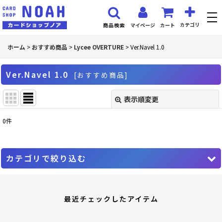
カテゴリ
マイページ
カート
商品検索
ホーム
>
おすすめ商品
>
Lycee OVERTURE
>
Ver.Navel 1.0
Ver.Navel 1.0
[
おすすめ商品
]
表示順変更
閉じる
0
件
表示数
:
並び順
:
カテゴリで絞り込む
絞り込む
Lycee OVERTURE (全商品)
最近チェックしたアイテム
PR プロモーションカード