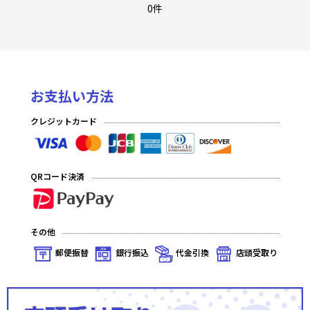
Ver.Whirlpool 20th Anniversary & Finale!
0件
Ver.パープルソフトウェア2.0
Ver.ネクストン 4.0
お支払い方法
Ver.ニトロオリジン 1.0
クレジットカード
Ver.きゃべつそふと 1.0
Ver.Navel 2.0
QRコード決済
Ver.ま〜まれぇど1.0
Ver.ケロQ・枕 1.0
その他
Ver.アミューズクラフト 1.0
郵便振替
銀行振込
代金引換
店頭受取り
Ver.まどそふと 1.0
Ver.ネクストン 3.0