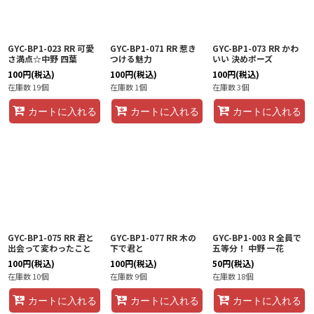
GYC-BP1-023 RR 可愛
GYC-BP1-071 RR 惹き
GYC-BP1-073 RR かわ
さ満点☆中野 四葉
つける魅力
いい 決めポーズ
100
円
(税込)
100
円
(税込)
100
円
(税込)
在庫数 19個
在庫数 1個
在庫数 3個
カートに入れる
カートに入れる
カートに入れる
GYC-BP1-075 RR 君と
GYC-BP1-077 RR 木の
GYC-BP1-003 R 全員で
出会って変わったこと
下で君と
五等分！ 中野 一花
100
円
(税込)
100
円
(税込)
50
円
(税込)
在庫数 10個
在庫数 9個
在庫数 18個
カートに入れる
カートに入れる
カートに入れる