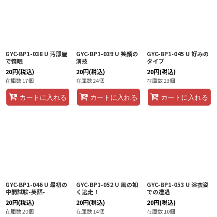
GYC-BP1-038 U 汚部屋
GYC-BP1-039 U 笑顔の
GYC-BP1-045 U 好みの
で惰眠
演技
タイプ
20
円
(税込)
20
円
(税込)
20
円
(税込)
在庫数 17個
在庫数 24個
在庫数 23個
カートに入れる
カートに入れる
カートに入れる
GYC-BP1-046 U 最初の
GYC-BP1-052 U 風の如
GYC-BP1-053 U 浴衣姿
中間試験-英語-
く逃走！
での遭遇
20
円
(税込)
20
円
(税込)
20
円
(税込)
在庫数 20個
在庫数 14個
在庫数 10個