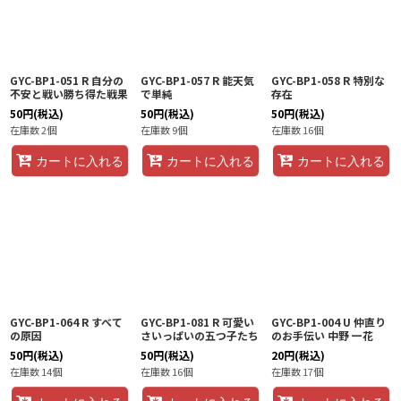
GYC-BP1-051 R 自分の
GYC-BP1-057 R 能天気
GYC-BP1-058 R 特別な
不安と戦い勝ち得た戦果
で単純
存在
50
円
(税込)
50
円
(税込)
50
円
(税込)
在庫数 2個
在庫数 9個
在庫数 16個
カートに入れる
カートに入れる
カートに入れる
GYC-BP1-064 R すべて
GYC-BP1-081 R 可愛い
GYC-BP1-004 U 仲直り
の原因
さいっぱいの五つ子たち
のお手伝い 中野 一花
50
円
(税込)
50
円
(税込)
20
円
(税込)
在庫数 14個
在庫数 16個
在庫数 17個