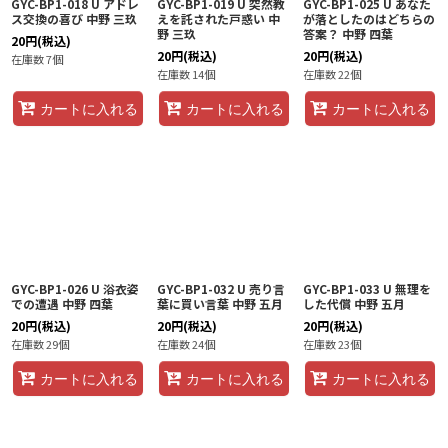
GYC-BP1-018 U アドレ
GYC-BP1-019 U 突然教
GYC-BP1-025 U あなた
ス交換の喜び 中野 三玖
えを託された戸惑い 中
が落としたのはどちらの
野 三玖
答案？ 中野 四葉
20
円
(税込)
20
円
(税込)
20
円
(税込)
在庫数 7個
在庫数 14個
在庫数 22個
カートに入れる
カートに入れる
カートに入れる
GYC-BP1-026 U 浴衣姿
GYC-BP1-032 U 売り言
GYC-BP1-033 U 無理を
での遭遇 中野 四葉
葉に買い言葉 中野 五月
した代償 中野 五月
20
円
(税込)
20
円
(税込)
20
円
(税込)
在庫数 29個
在庫数 24個
在庫数 23個
カートに入れる
カートに入れる
カートに入れる