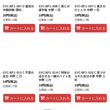
GYC-BP1-067 U 最初の
GYC-BP1-006 C 君との
GYC-BP1-007 C 寛ぎの
中間試験-理科-
通学路 中野 一花
ひととき 中野 一花
20
円
(税込)
10
円
(税込)
10
円
(税込)
在庫数 18個
在庫数 15個
在庫数 27個
カートに入れる
カートに入れる
カートに入れる
GYC-BP1-013 C 不意の
GYC-BP1-014 C 特技の
GYC-BP1-020 C 見つけ
反応 中野 二乃
活かせる一緒のバイト先
られた自分の夢 中野 三
中野 二乃
玖
10
円
(税込)
10
円
(税込)
10
円
(税込)
在庫数 23個
在庫数 31個
在庫数 23個
カートに入れる
カートに入れる
カートに入れる