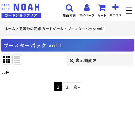
カテゴリ
マイページ
カート
商品検索
ホーム
>
五等分の花嫁 カードゲーム
>
ブースターパック vol.1
ブースターパック vol.1
表示順変更
閉じる
85
件
表示数
:
1
2
次
»
並び順
:
絞り込む