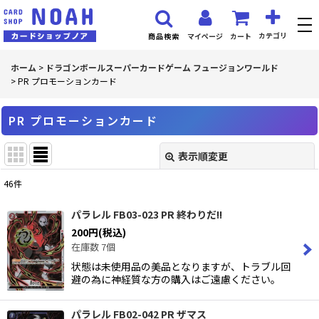
カテゴリ
マイページ
カート
商品検索
ホーム
>
ドラゴンボールスーパーカードゲーム フュージョンワールド
>
PR プロモーションカード
PR プロモーションカード
表示順変更
閉じる
46
件
表示数
:
パラレル FB03-023 PR 終わりだ!!
200
円
(税込)
並び順
:
在庫数 7個
状態は未使用品の美品となりますが、トラブル回
絞り込む
避の為に神経質な方の購入はご遠慮ください。
パラレル FB02-042 PR ザマス