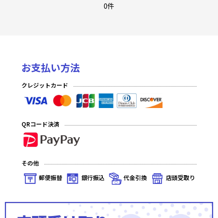
3弾 ファンタジー：プロローグ ホロ
0件
3弾 ファンタジー：プロローグ
EXパック エクストラ：クリスマス
お支払い方法
2弾 サイバー：エクステンド ホロ
クレジットカード
2弾 サイバー：エクステンド
1弾 サイバー：ジェネシス ホロ
QRコード決済
1弾 サイバー：ジェネシス
その他
郵便振替
銀行振込
代金引換
店頭受取り