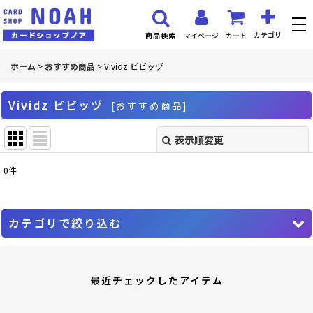
カテゴリ
マイページ
カート
商品検索
ホーム
>
おすすめ商品
>
Vividz ビビッヅ
Vividz ビビッヅ
[
おすすめ商品
]
表示順変更
閉じる
0
件
サブカテゴリ
:
表示数
:
カテゴリで絞り込む
並び順
:
Vividz ビビッヅ (全商品)
最近チェックしたアイテム
PR プロモーションカード
絞り込む