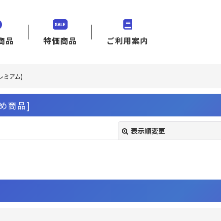
商品
特価商品
ご利用案内
レミアム)
め商品
]
表示順変更
絞り込む