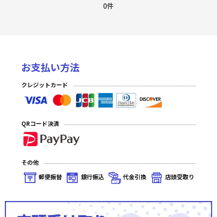
至福の永劫(プレミアム)
0件
至福の永劫(ノーマル)
夢幻の海(プレミアム)
お支払い方法
夢幻の海(ノーマル)
クレジットカード
発見の旅路(プレミアム)
発見の旅路(ノーマル)
QRコード決済
深淵のガンスリンガー(プレミアム)
深淵のガンスリンガー(ノーマル)
その他
星の涙(プレミアム)
郵便振替
銀行振込
代金引換
店頭受取り
星の涙(ノーマル)
秘められた伝説(プレミアム)