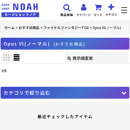
カテゴリ
マイページ
カート
商品検索
ホーム
>
おすすめ商品
>
ファイナルファンタジーTCG
>
Opus VI(ノーマル)
Opus VI(ノーマル)
[
おすすめ商品
]
表示順変更
閉じる
0
件
表示数
:
並び順
:
カテゴリで絞り込む
絞り込む
ファイナルファンタジーTCG (全商品)
最近チェックしたアイテム
PR プロモーションカード