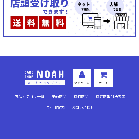
マスクの中
あゆ屋
かっぱ工房
くらみつは
ぐらむすけいる
セルゲーム
マイページ
カート
手札を守るもの
商品カテゴリ一覧
予約商品
特価商品
特定商取引法表示
天秤を揺らす女
ご利用案内
お問い合わせ
天楼庵
東幻郷