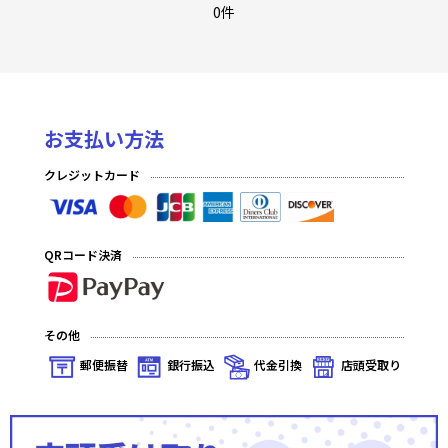
フレシア/クラスター/フロンティアゲーム
0件
白詰草
ミッドナイトブルー
お支払い方法
サンパン/Cake Rabbits
クレジットカード
逸遊団/ぱる家
ぴらるーく
QRコード決済
Scarlet Agents & X valkyry
EATOS
その他
アレマテオレマ
郵便振替
銀行振込
代金引換
店頭受取り
ESSENTIA
アクアアルタ