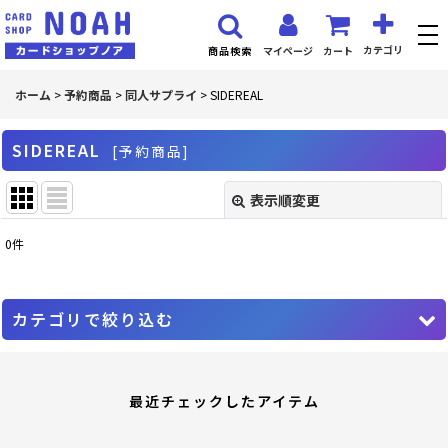
カテゴリ
マイページ
カート
商品検索
ホーム
>
予約商品
>
同人サプライ
>
SIDEREAL
SIDEREAL
[
予約商品
]
表示順変更
閉じる
0
件
表示数
:
並び順
:
カテゴリで絞り込む
絞り込む
同人サプライ (全商品)
最近チェックしたアイテム
混沌の女神様