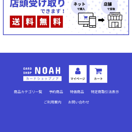
マスクの中
あゆ屋
かっぱ工房
くらみつは
ぐらむすけいる
セルゲーム
マイページ
カート
手札を守るもの
商品カテゴリ一覧
予約商品
特価商品
特定商取引法表示
天秤を揺らす女
ご利用案内
お問い合わせ
天楼庵
東幻郷