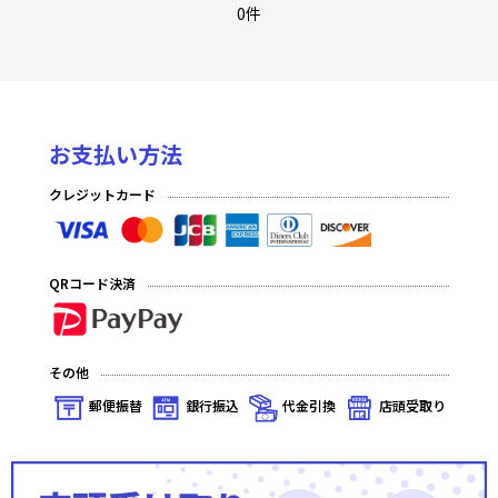
フレシア/クラスター/フロンティアゲーム
0件
白詰草
ミッドナイトブルー
お支払い方法
サンパン/Cake Rabbits
クレジットカード
逸遊団/ぱる家
ぴらるーく
QRコード決済
Scarlet Agents & X valkyry
EATOS
その他
アレマテオレマ
郵便振替
銀行振込
代金引換
店頭受取り
ESSENTIA
アクアアルタ