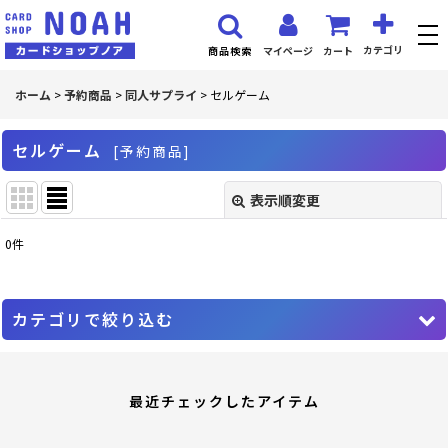
カテゴリ
マイページ
カート
商品検索
ホーム
>
予約商品
>
同人サプライ
>
セルゲーム
セルゲーム
[
予約商品
]
表示順変更
閉じる
0
件
表示数
:
並び順
:
カテゴリで絞り込む
絞り込む
同人サプライ (全商品)
最近チェックしたアイテム
混沌の女神様