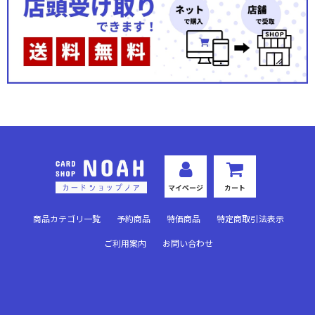
OS：ダ・カーポ 3.00
Re:CREATORS
ノラと皇女と野良猫ハート
この素晴らしい世界に祝福を！2
幼女戦記
冴えない彼女の育てかた
マイページ
カート
けものフレンズ
商品カテゴリ一覧
予約商品
特価商品
特定商取引法表示
ブレイブウィッチーズ
ご利用案内
お問い合わせ
魔法少女育成計画
タユタマ＆タユタマ2