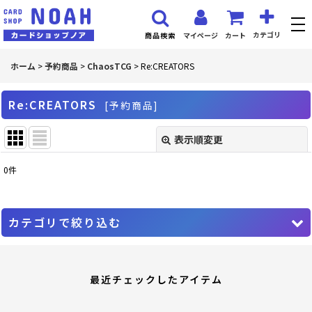
カテゴリ
マイページ
カート
商品検索
ホーム
>
予約商品
>
ChaosTCG
>
Re:CREATORS
Re:CREATORS
[
予約商品
]
表示順変更
閉じる
0
件
表示数
:
並び順
:
カテゴリで絞り込む
絞り込む
ChaosTCG (全商品)
最近チェックしたアイテム
PR プロモーションカード