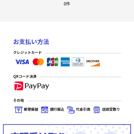
グリザイア：ファントムトリガー
0件
Fate/EXTRA Last Encore
オーバーロードII
お支払い方法
ご注文はうさぎですか？？ Vol.2
クレジットカード
RIDDLE JOKER
りゅうおうのおしごと！
QRコード決済
蒼の彼方のフォーリズム Vol.2
フルメタル・パニック!
その他
タユタマ2 After Stories＆縁りて此の葉は紅に
郵便振替
銀行振込
代金引換
店頭受取り
ブレンド・S
アホガール