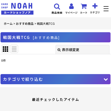
カテゴリ
マイページ
カート
商品検索
ホーム
>
おすすめ商品
>
戦国大戦TCG
戦国大戦TCG
[
おすすめ商品
]
表示順変更
閉じる
0
件
サブカテゴリ
:
表示数
:
カテゴリで絞り込む
並び順
:
戦国大戦TCG (全商品)
最近チェックしたアイテム
第十二弾
絞り込む