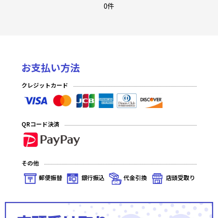
〜新章〜第十一弾
0件
合戦パック参〜夢想恋劇〜
第十弾
お支払い方法
時代別 強化パック 〜戦国時代〜
クレジットカード
第九弾
時代別 強化パック 〜三国志〜
QRコード決済
第八弾
合戦パック弐〜天空海闊〜
その他
第七弾
郵便振替
銀行振込
代金引換
店頭受取り
第六弾
第五弾