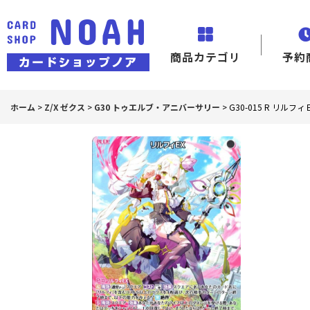
商品カテゴリ
予約
ホーム
>
Z/X ゼクス
>
G30 トゥエルブ・アニバーサリー
>
G30-015 R リルフ