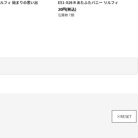
R リルフィ 始まりの思い出
E51-026 R あたふたバニー リルフィ
20
円
(税込)
在庫数 7個
×RESET