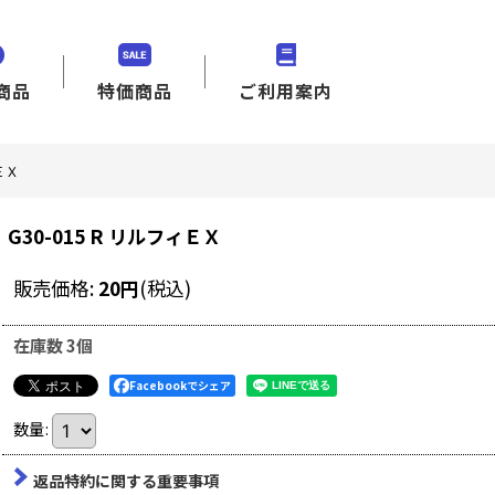
商品
特価商品
ご利用案内
ィＥＸ
G30-015 R リルフィＥＸ
販売価格
:
20
円
(税込)
在庫数 3個
Facebookでシェア
数量
:
返品特約に関する重要事項