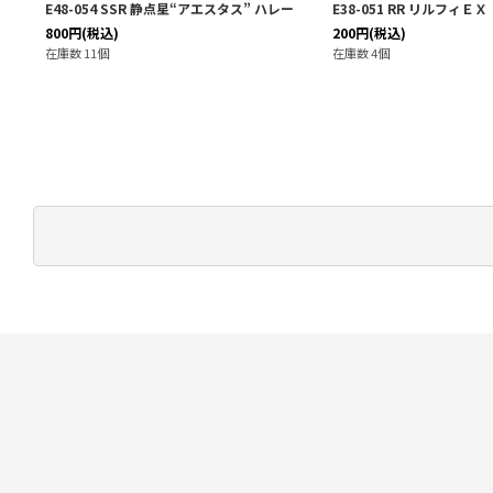
E48-054 SSR 静点星“アエスタス” ハレー
E38-051 RR リルフィＥＸ
800
円
(税込)
200
円
(税込)
在庫数 11個
在庫数 4個