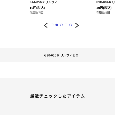
E44-056 R リルフィ
E38-004 
10
円
(税込)
10
円
(税込)
在庫数 7個
在庫数 8個
G30-015 R リルフィＥＸ
最近チェックしたアイテム