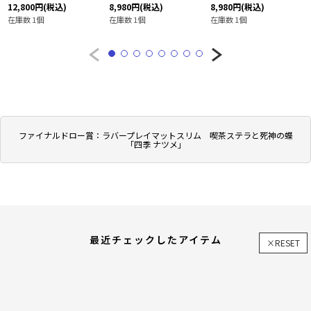
12,800
円
(税込)
8,980
円
(税込)
8,980
円
(税込)
在庫数 1個
在庫数 1個
在庫数 1個
ファイナルドロー賞：ラバープレイマットスリム 喫茶ステラと死神の蝶
「四季 ナツメ」
最近チェックしたアイテム
×RESET