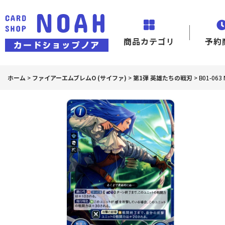
商品カテゴリ
予約
ホーム
>
ファイアーエムブレムO (サイファ)
>
第1弾 英雄たちの戦刃
>
B01-0