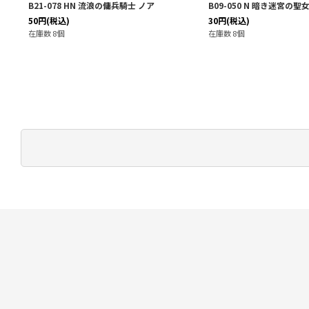
ェリク
B21-078 HN 流浪の傭兵騎士 ノア
B09-050 N 暗き迷宮の聖
50
円
(税込)
30
円
(税込)
在庫数 8個
在庫数 8個