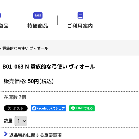
商品
特価商品
ご利用案内
63 N 貴族的な弓使い ヴィオール
B01-063 N 貴族的な弓使い ヴィオール
販売価格
:
50
円
(税込)
在庫数 7個
Facebookでシェア
数量
:
返品特約に関する重要事項