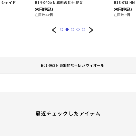
女 シェイド
B14-040b N 異形の兵士 屍兵
B18-075 
50
円
(税込)
50
円
(税込)
在庫数 44個
在庫数 8個
B01-063 N 貴族的な弓使い ヴィオール
最近チェックしたアイテム