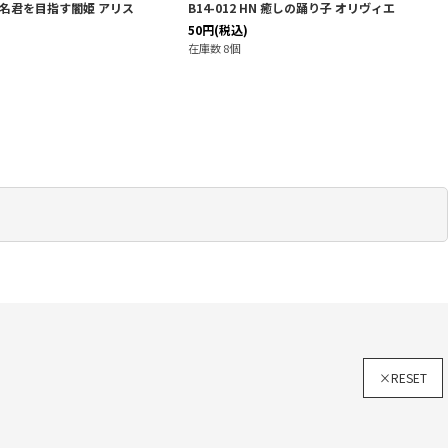
HN 名君を目指す闇姫 アリス
B14-012 HN 癒しの踊り子 オリヴィエ
50
円
(税込)
在庫数 8個
×RESET