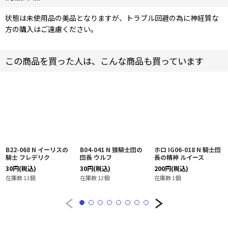
状態は未使用品の美品となりますが、トラブル回避の為に神経質な
方の購入はご遠慮ください。
この商品を買った人は、こんな商品も買っています
B22-068 N イーリスの
B04-041 N 狼騎士団の
ホロ IG06-018 N 騎士団
騎士 フレデリク
団長 ウルフ
長の精神 ルイース
30
円
(税込)
30
円
(税込)
200
円
(税込)
在庫数 11個
在庫数 12個
在庫数 1個