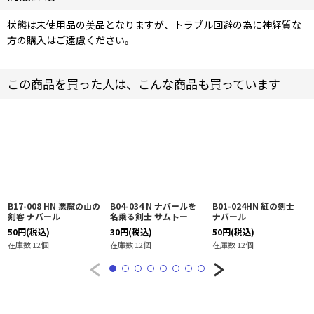
状態は未使用品の美品となりますが、トラブル回避の為に神経質な
方の購入はご遠慮ください。
この商品を買った人は、こんな商品も買っています
B17-008 HN 悪魔の山の
B04-034 N ナバールを
B01-024HN 紅の剣士
剣客 ナバール
名乗る剣士 サムトー
ナバール
50
円
(税込)
30
円
(税込)
50
円
(税込)
在庫数 12個
在庫数 12個
在庫数 12個