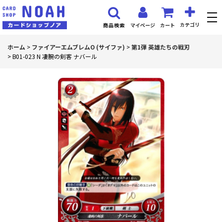
カテゴリ
マイページ
カート
商品検索
ホーム
>
ファイアーエムブレムO (サイファ)
>
第1弾 英雄たちの戦刃
>
B01-023 N 凄腕の剣客 ナバール