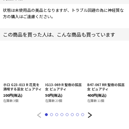
状態は未使用品の美品となりますが、トラブル回避の為に神経質な
方の購入はご遠慮ください。
この商品を買った人は、こんな商品も買っています
ホロ G23-013 R 花見を
IG13-069 R 聖樹の狐巫
B47-067 RR 聖樹の狐巫
満喫する巫女 ピュアティ
女 ピュアティ
女 ピュアティ
100
円
(税込)
50
円
(税込)
400
円
(税込)
在庫数 3個
在庫数 23個
在庫数 11個